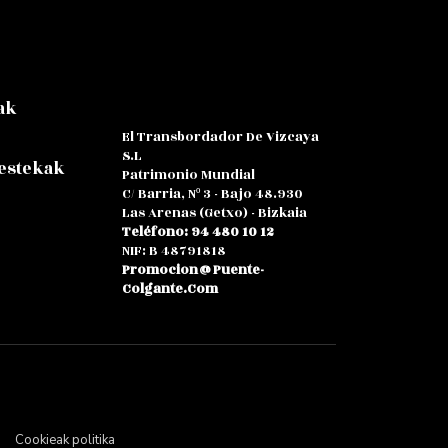
ak
El Transbordador De Vizcaya
S.L
 estekak
Patrimonio Mundial
C/ Barria, Nº 3 - Bajo 48.930
Las Arenas (Getxo) - Bizkaia
Teléfono: 94 480 10 12
NIF: B 48791818
Promocion@puente-
Colgante.com
Cookieak politika