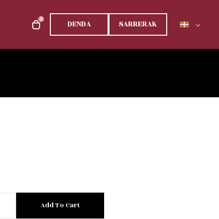
0
DENDA
SARRERAK
Add To Cart