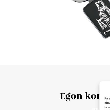
Egon konek
Para
alma
tec