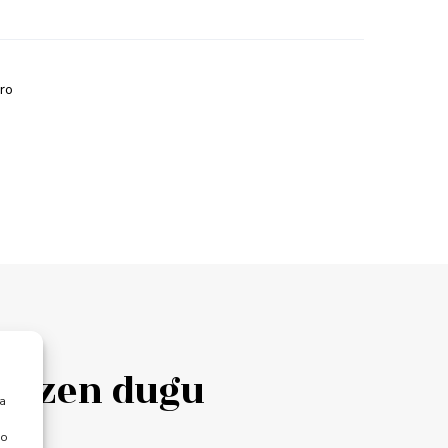
ro
ertzen dugu
ra
 o