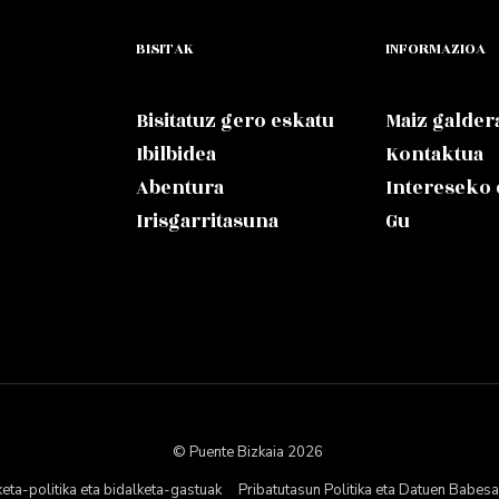
BISITAK
INFORMAZIOA
Bisitatuz gero eskatu
Maiz galder
Ibilbidea
Kontaktua
Abentura
Intereseko
Irisgarritasuna
Gu
© Puente Bizkaia 2026
keta-politika eta bidalketa-gastuak
Pribatutasun Politika eta Datuen Babesa