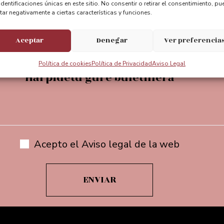
entebizkaia
@puente_bizkaia
@Puente
identificaciones únicas en este sitio. No consentir o retirar el consentimiento, pu
tar negativamente a ciertas características y funciones.
Aceptar
Denegar
Ver preferencia
Política de cookies
Política de Privacidad
Aviso Legal
Harpidetu gure buletinera
Acepto el Aviso legal de la web