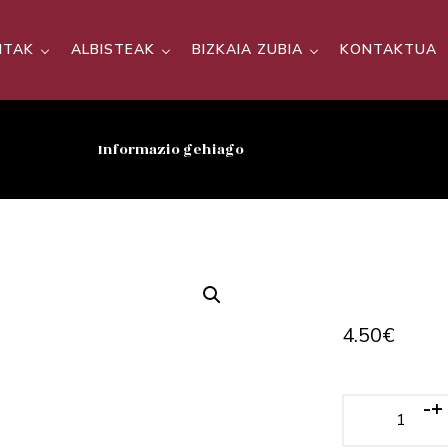
SITAK
ALBISTEAK
BIZKAIA ZUBIA
KONTAKTUA
Informazio gehiago
4.50
€
-
+