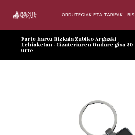
ORDUTEGIAK ETA TARIFAK
BI
Parte hartu Bizkaia Zubiko Argazki
Lehiaketan - Gizateriaren Ondare gisa 20
urte