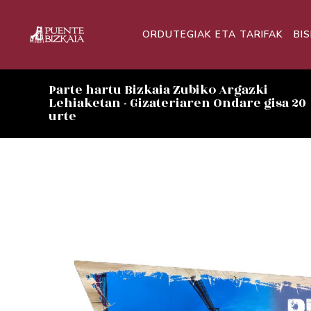
ORDUTEGIAK ETA TARIFAK
BI
Parte hartu Bizkaia Zubiko Argazki
Lehiaketan - Gizateriaren Ondare gisa 20
urte