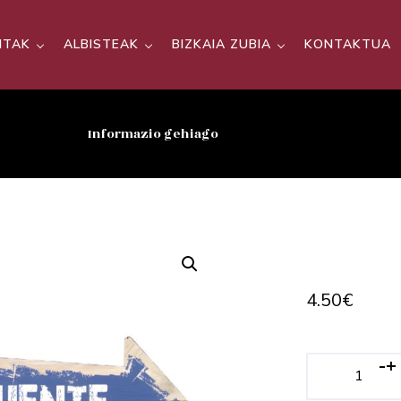
SITAK
ALBISTEAK
BIZKAIA ZUBIA
KONTAKTUA
Informazio gehiago
4.50
€
-
+