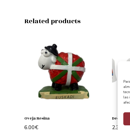
Related products
Para
alma
tec
las 
afec
Oveja Resina
Dedal
6.00
€
2.35
€