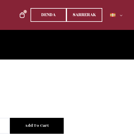
0
DENDA
SARRERAK
Add To Cart