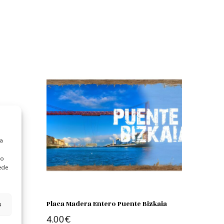
ra
 o
ede
s
Placa Madera Entero Puente Bizkaia
4.00
€