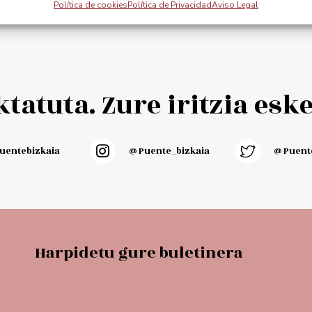
Política de cookies
Política de Privacidad
Aviso Legal
cart
Add to cart
tatuta. Zure iritzia esk
entebizkaia
@puente_bizkaia
@Puente
Harpidetu gure buletinera