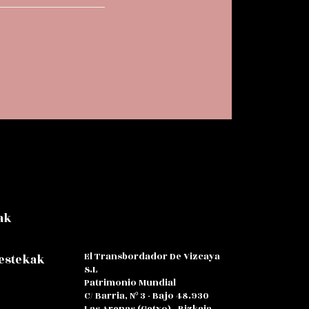
ak
El Transbordador De Vizcaya
 estekak
S.L
Patrimonio Mundial
C/ Barria, Nº 3 - Bajo 48.930
Las Arenas (Getxo) - Bizkaia