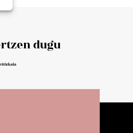
Add to cart
ertzen dugu
Bizkaia