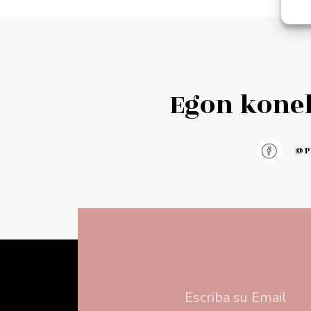
Add to cart
Add to 
Egon konek
@pu