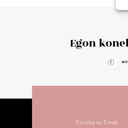
Add to cart
Add to 
Egon konek
@pu