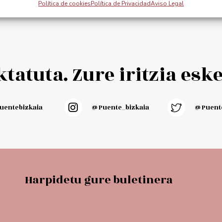
Política de cookies
Política de Privacidad
Aviso Legal
cart
Add to cart
tatuta. Zure iritzia esk
entebizkaia
@puente_bizkaia
@Puente
Harpidetu gure buletinera