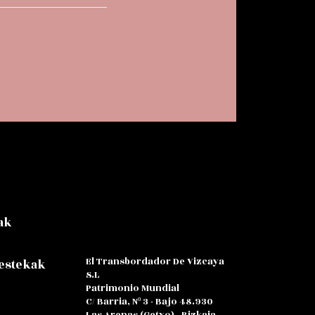
ak
El Transbordador De Vizcaya
 estekak
S.L
Patrimonio Mundial
C/ Barria, Nº 3 - Bajo 48.930
Las Arenas (Getxo) - Bizkaia