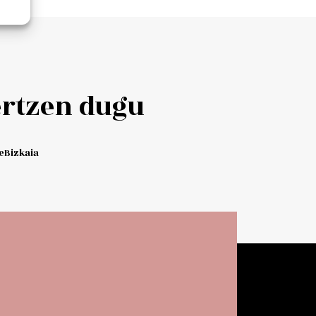
Add to cart
ertzen dugu
Bizkaia