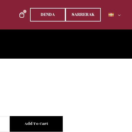
0
DENDA
SARRERAK
Add To Cart