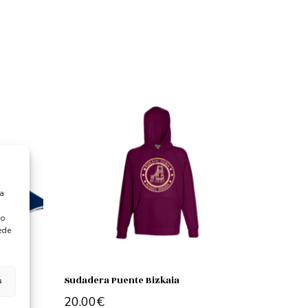
ra
 o
ede
s
Sudadera Puente Bizkaia
20.00
€