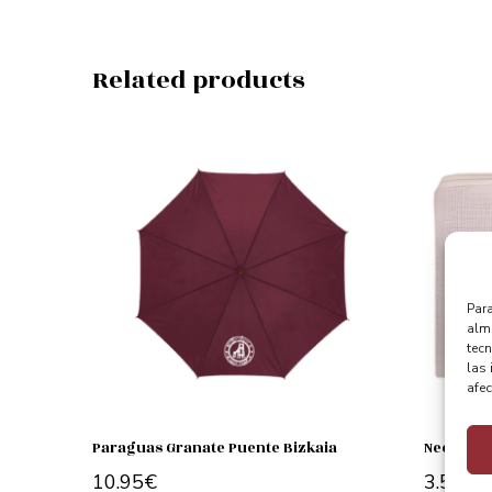
Related products
Para
alma
tec
las 
afec
Paraguas Granate Puente Bizkaia
Neceser 
10.95
€
3.50
€