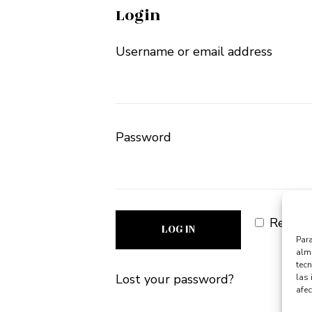
Login
Username or email address
Password
Remem
LOG IN
Para
alma
tec
Lost your password?
las 
afec