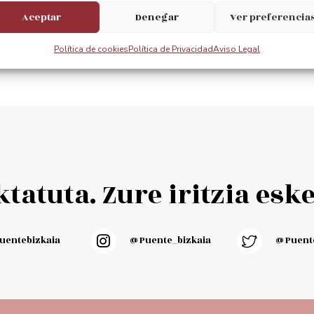
Aceptar
Denegar
Ver preferencia
Política de cookies
Política de Privacidad
Aviso Legal
tatuta. Zure iritzia esk
entebizkaia
@puente_bizkaia
@Puente