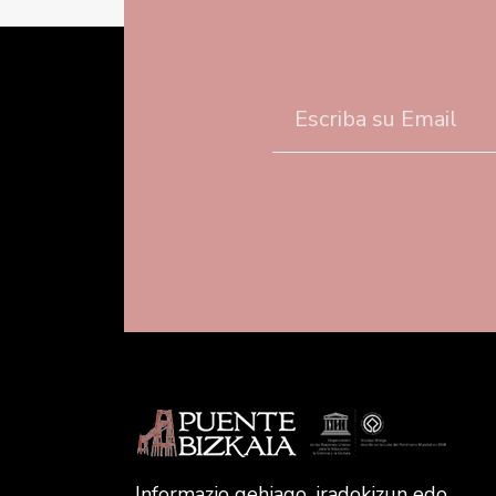
Informazio gehiago, iradokizun edo