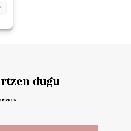
s
ertzen dugu
Bizkaia