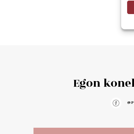
Egon konek
@pu