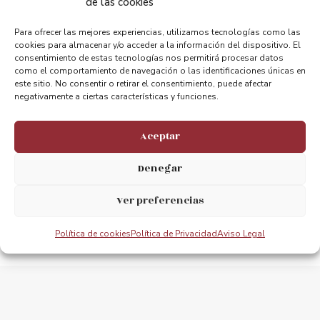
Compartir:
de las cookies
Para ofrecer las mejores experiencias, utilizamos tecnologías como las
cookies para almacenar y/o acceder a la información del dispositivo. El
consentimiento de estas tecnologías nos permitirá procesar datos
como el comportamiento de navegación o las identificaciones únicas en
este sitio. No consentir o retirar el consentimiento, puede afectar
negativamente a ciertas características y funciones.
ANTERIOR
PRÓXIMO
REVISIÓN MENSULAS
Actividad Jornadas Europeas de Patrimonio 2024
Aceptar
Denegar
Ver preferencias
Política de cookies
Política de Privacidad
Aviso Legal