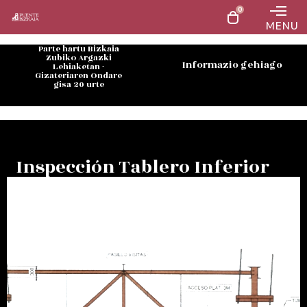
0
MENU
Parte hartu Bizkaia
Zubiko Argazki
Informazio gehiago
Lehiaketan -
Gizateriaren Ondare
gisa 20 urte
Inspección Tablero Inferior