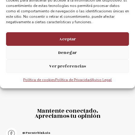
cookies para almacenar y/o acceder a la información del dispositivo. El
consentimiento de estas tecnologías nos permitirá procesar datos
ANTERIOR
PRÓXIMO
como el comportamiento de navegación o las identificaciones únicas en
este sitio. No consentir o retirar el consentimiento, puede afectar
Aquiles, el espectaculo itinerante de teatro de calle visita el Puente Bizkaia
Elige el Puente para tus eventos
negativamente a ciertas características y funciones.
Aceptar
Denegar
Ver preferencias
Política de cookies
Política de Privacidad
Aviso Legal
Mantente conectado.
Apreciamos tu opinión
@puentebizkaia