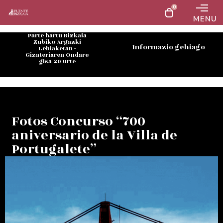
0
MENU
Parte hartu Bizkaia
Zubiko Argazki
Informazio gehiago
Lehiaketan -
Gizateriaren Ondare
gisa 20 urte
Fotos Concurso “700
aniversario de la Villa de
Portugalete”