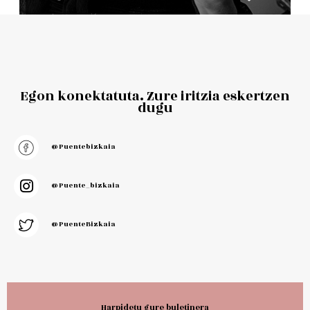
Egon konektatuta. Zure iritzia eskertzen
dugu
@puentebizkaia
@puente_bizkaia
@PuenteBizkaia
Harpidetu gure buletinera