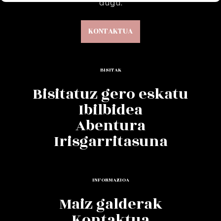
dugu.
KONTAKTUA
BISITAK
Bisitatuz gero eskatu
Ibilbidea
Abentura
Irisgarritasuna
INFORMAZIOA
Maiz galderak
Kontaktua