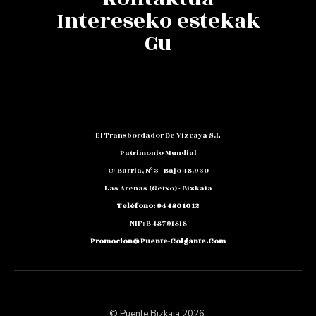
Intereseko estekak
Gu
El Transbordador De Vizcaya S.L
Patrimonio Mundial
C/ Barria, Nº 3 - Bajo 48.930
Las Arenas (Getxo) - Bizkaia
Teléfono: 94 480 10 12
NIF: B 48791818
Promocion@puente-Colgante.com
© Puente Bizkaia 2026