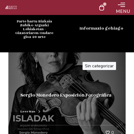
0
MENU
Parte hartu Bizkaia
Zubiko Argazki
Informazio gehiago
Lehiaketan -
Gizateriaren Ondare
gisa 20 urte
Sin categorizar
Sergio Monedero Exposición Fotográfica
Leer Mas
0