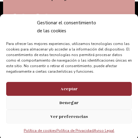
Gestionar el consentimiento
de las cookies
Acepto el Aviso legal de la web
Para ofrecer las mejores experiencias, utilizamos tecnologías como las
cookies para almacenar y/o acceder a la información del dispositivo. El
consentimiento de estas tecnologías nos permitirá procesar datos
como el comportamiento de navegación o las identificaciones únicas en
este sitio. No consentir o retirar el consentimiento, puede afectar
negativamente a ciertas características y funciones.
Aceptar
Denegar
Informazio gehiago, iradokizun edo kontsultarako,
gurekin harremanetan jartzeko eskatzen dizugu.
Ver preferencias
Zure interesa baloratzen dugu eta zerbitzu
paregabea eskaintzeko konpromisoa hartzen
Política de cookies
Política de Privacidad
Aviso Legal