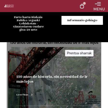
0
MENU
Parte hartu Bizkaia
Zubiko Argazki
Informazio gehiago
Lehiaketan -
Gizateriaren Ondare
gisa 20 urte
Prentsa oharrak
130 años de historia, sin necesidad de ir
más lejos
Leer Mas