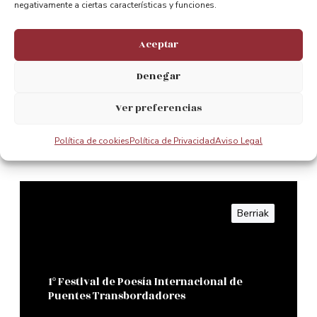
negativamente a ciertas características y funciones.
1º Festival de Poesía Internacional de
Aceptar
Puentes Transbordadores
Denegar
Leer Mas
Ver preferencias
Política de cookies
Política de Privacidad
Aviso Legal
0
Berriak
1º Festival de Poesía Internacional de
Puentes Transbordadores