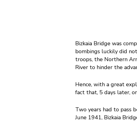
Bizkaia Bridge was compe
bombings luckily did not 
troops, the Northern Ar
River to hinder the advan
Hence, with a great exp
fact that, 5 days later, 
Two years had to pass be
June 1941, Bizkaia Bridg