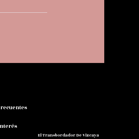
Frecuentes
Interés
El Transbordador De Vizcaya