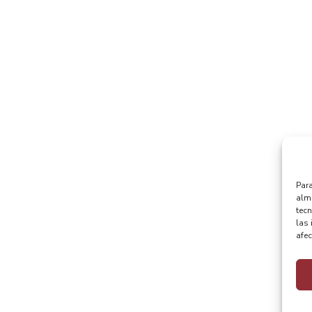
Para
alma
tec
las 
afec