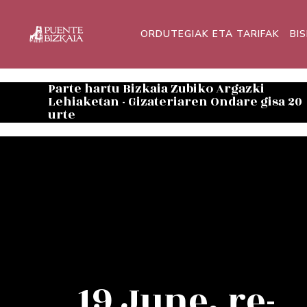
ORDUTEGIAK ETA TARIFAK
BI
Parte hartu Bizkaia Zubiko Argazki
Lehiaketan - Gizateriaren Ondare gisa 20
urte
19 June, re-