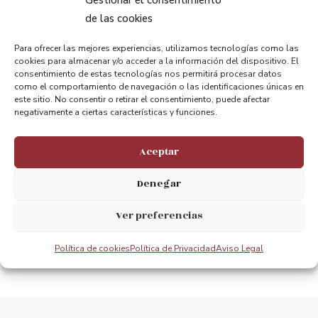
de las cookies
Compartir:
Para ofrecer las mejores experiencias, utilizamos tecnologías como las
cookies para almacenar y/o acceder a la información del dispositivo. El
consentimiento de estas tecnologías nos permitirá procesar datos
como el comportamiento de navegación o las identificaciones únicas en
este sitio. No consentir o retirar el consentimiento, puede afectar
negativamente a ciertas características y funciones.
ANTERIOR
PRÓXIMO
Aceptar
Conferencia: Puente Bizkaia – Modelo de desarrollo sostenible
18 de Mayo, Día International de los Museos – La sostenibilidad en las raíces de los museos
Denegar
Ver preferencias
Política de cookies
Política de Privacidad
Aviso Legal