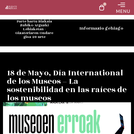
0
MENU
Parte hartu Bizkaia
Zubiko Argazki
Informazio gehiago
Lehiaketan -
Gizateriaren Ondare
gisa 20 urte
18 de Mayo, Día International
de los Museos – La
sostenibilidad en las raíces de
los museos