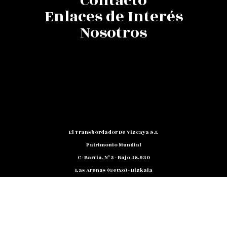
Contacto
Enlaces de Interés
Nosotros
El Transbordador De Vizcaya S.L
Patrimonio Mundial
C/ Barria, Nº 3 - Bajo 48.930
Las Arenas (Getxo) - Bizkaia
Teléfono: 94 480 10 12
NIF: B 48791818
Promocion@puente-Colgante.com