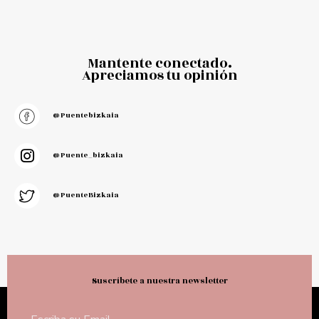
Mantente conectado.
Apreciamos tu opinión
@puentebizkaia
@puente_bizkaia
@PuenteBizkaia
Suscríbete a nuestra newsletter