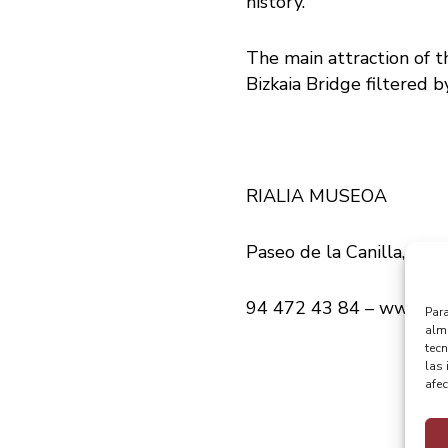
history.
The main attraction of th
Bizkaia Bridge filtered 
RIALIA MUSEOA
Paseo de la Canilla, s/n 
94 472 43 84 –
www.rial
Para
alma
tec
las 
afec