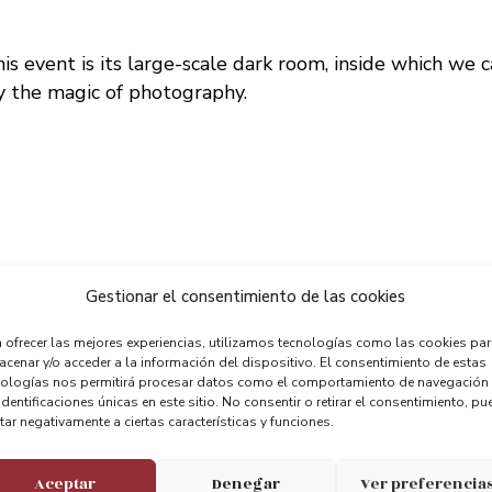
is event is its large-scale dark room, inside which we c
by the magic of photography.
– Portugalete (Bizkaia)
Gestionar el consentimiento de las cookies
ia.net
–
rialia@portugalete.org
 ofrecer las mejores experiencias, utilizamos tecnologías como las cookies pa
cenar y/o acceder a la información del dispositivo. El consentimiento de estas
nologías nos permitirá procesar datos como el comportamiento de navegación
identificaciones únicas en este sitio. No consentir o retirar el consentimiento, pu
tar negativamente a ciertas características y funciones.
Aceptar
Denegar
Ver preferencia