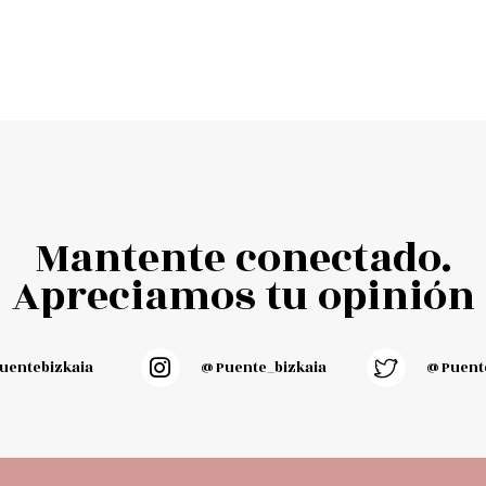
Mantente conectado.
Apreciamos tu opinión
entebizkaia
@puente_bizkaia
@Puente