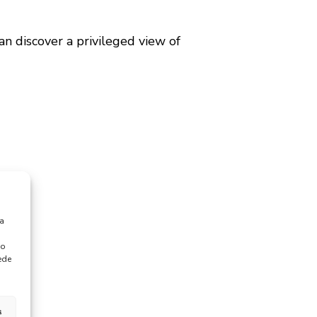
an discover a privileged view of
ra
 o
ede
s