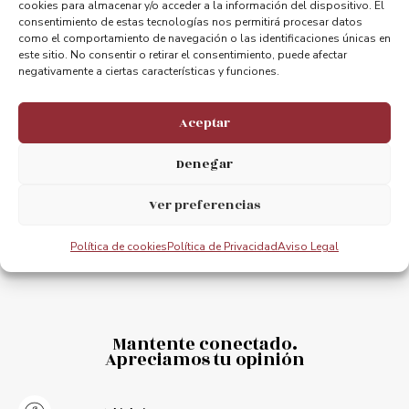
cookies para almacenar y/o acceder a la información del dispositivo. El
consentimiento de estas tecnologías nos permitirá procesar datos
como el comportamiento de navegación o las identificaciones únicas en
ANTERIOR
PRÓXIMO
este sitio. No consentir o retirar el consentimiento, puede afectar
Maria Uriarte, Directora Gerente del Puente Bizkaia
El Lehendakari presidió el acto de clausura del 125 aniversario del Puente Colgante
negativamente a ciertas características y funciones.
Aceptar
Denegar
Ver preferencias
Política de cookies
Política de Privacidad
Aviso Legal
Mantente conectado.
Apreciamos tu opinión