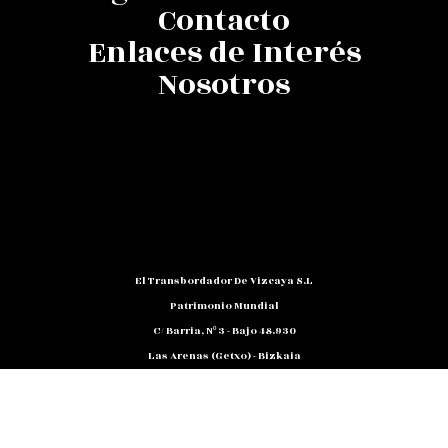
Contacto
Enlaces de Interés
Nosotros
El Transbordador De Vizcaya S.L
Patrimonio Mundial
C/ Barria, Nº 3 - Bajo 48.930
Las Arenas (Getxo) - Bizkaia
Teléfono: 94 480 10 12
NIF: B 48791818
Promocion@puente-Colgante.com