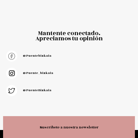
Mantente conectado.
Apreciamos tu opinión
@puentebizkaia
@puente_bizkaia
@PuenteBizkaia
Suscríbete a nuestra newsletter