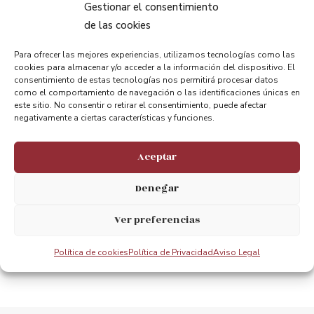
Gestionar el consentimiento
de las cookies
Compartir:
Para ofrecer las mejores experiencias, utilizamos tecnologías como las
cookies para almacenar y/o acceder a la información del dispositivo. El
consentimiento de estas tecnologías nos permitirá procesar datos
como el comportamiento de navegación o las identificaciones únicas en
este sitio. No consentir o retirar el consentimiento, puede afectar
negativamente a ciertas características y funciones.
Aceptar
ANTERIOR
PRÓXIMO
Maria Uriarte, Directora Gerente del Puente Bizkaia
El Lehendakari presidió el acto de clausura del 125 aniversario del Puente Colgante
Denegar
Ver preferencias
Política de cookies
Política de Privacidad
Aviso Legal