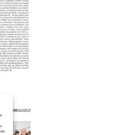
ra
 o
ede