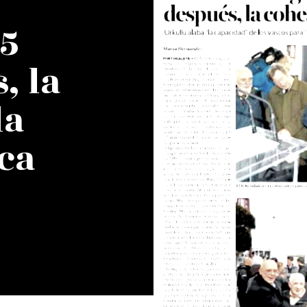
25
, la
la
ca