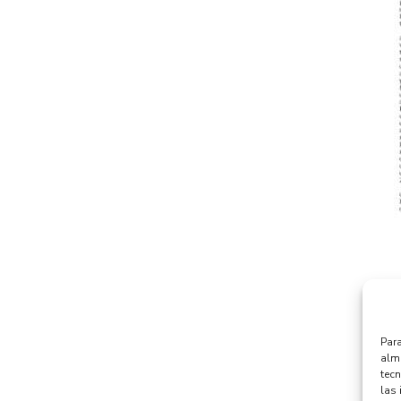
Para
alma
tec
las 