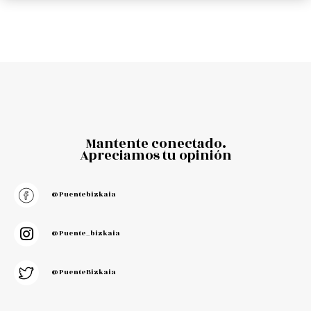
Mantente conectado.
Apreciamos tu opinión
@puentebizkaia
@puente_bizkaia
@PuenteBizkaia