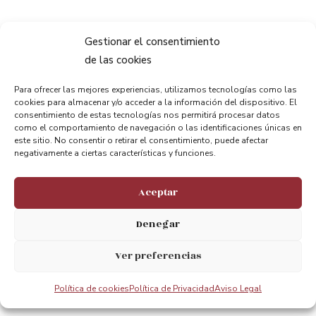
Gestionar el consentimiento
de las cookies
Para ofrecer las mejores experiencias, utilizamos tecnologías como las
cookies para almacenar y/o acceder a la información del dispositivo. El
Compartir:
consentimiento de estas tecnologías nos permitirá procesar datos
como el comportamiento de navegación o las identificaciones únicas en
este sitio. No consentir o retirar el consentimiento, puede afectar
negativamente a ciertas características y funciones.
Aceptar
Denegar
ANTERIOR
PRÓXIMO
Pastorales in Portugalete
Zapatila kolpekako edo altuerako kirola, zuk hautatu
Ver preferencias
Política de cookies
Política de Privacidad
Aviso Legal