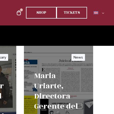
0
SHOP
TICKETS
sary
News
Maria
r
Uriarte,
l
Directora
Gerente del