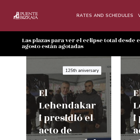
RATES AND SCHEDULES
Las plazas para ver el eclipse total desde 
agosto están agotadas
125th aniversary
El
E
Lehendakar
L
i presidió el
i
acto de
a