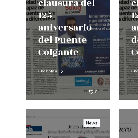
clausura del
c
125
1
aniversario
a
del Puente
d
Colgante
C
Leer Mas
Le
0
News