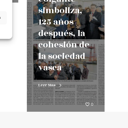
simboliza,
s
125 años
después, la
cohesión de
la sociedad
vasca
Leer Mas
0