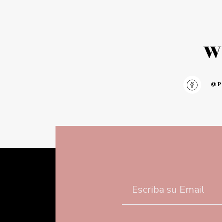
W
@pu