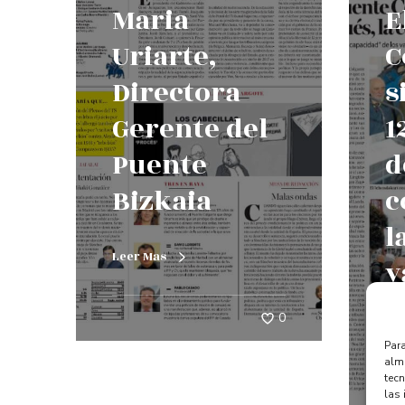
Maria
E
Uriarte,
C
Directora
s
Gerente del
1
Puente
d
Bizkaia
c
l
Leer Mas
v
0
Le
Para
alma
tec
las 