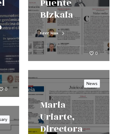
el
Puente
Bizkaia
o
Leer Mas
0
News
0
Maria
Uriarte,
sary
Directora