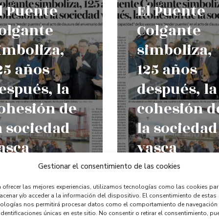
l Puente
El Puente
olgante
Colgante
imboliza,
simboliza,
25 años
125 años
espués, la
después, la
ohesión de
cohesión d
a sociedad
la sociedad
asca
vasca
Gestionar el consentimiento de las cookies
er Mas
Leer Mas
 ofrecer las mejores experiencias, utilizamos tecnologías como las cookies pa
cenar y/o acceder a la información del dispositivo. El consentimiento de estas
nologías nos permitirá procesar datos como el comportamiento de navegación
0
identificaciones únicas en este sitio. No consentir o retirar el consentimiento, pu