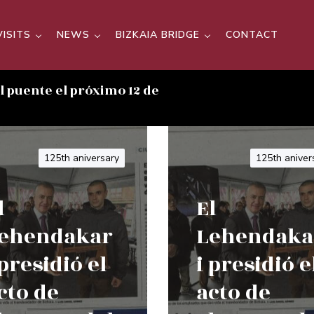
VISITS
NEWS
BIZKAIA BRIDGE
CONTACT
el puente el próximo 12 de
125th aniversary
125th aniver
l
El
ehendakar
Lehendaka
 presidió el
i presidió e
cto de
acto de