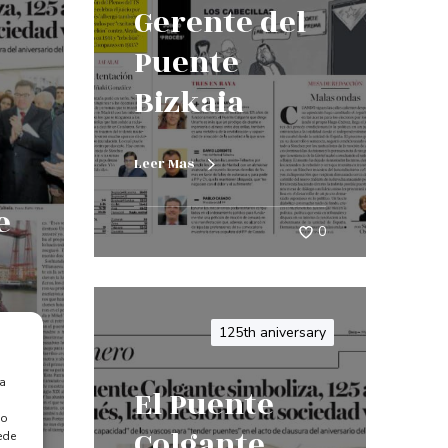
Gerente del
Puente
Bizkaia
Leer Mas
e
0
125th aniversary
ra
El Puente
 o
Colgante
0
ede