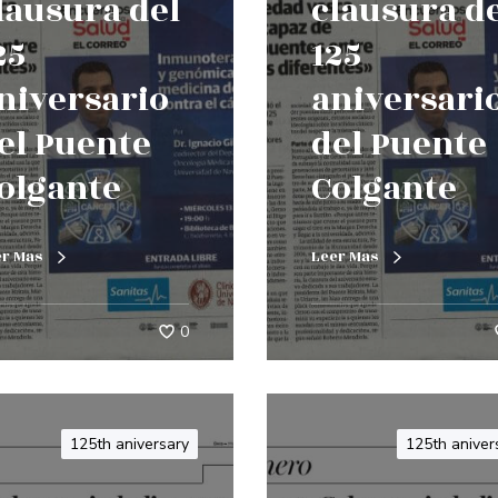
lausura del
clausura d
25
125
niversario
aniversari
el Puente
del Puente
olgante
Colgante
er Mas
Leer Mas
0
125th aniversary
125th aniver