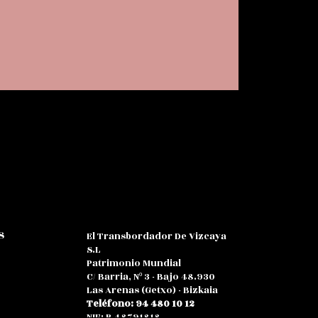
s
El Transbordador De Vizcaya
S.L
Patrimonio Mundial
C/ Barria, Nº 3 - Bajo 48.930
Las Arenas (Getxo) - Bizkaia
Teléfono: 94 480 10 12
NIF: B 48791818