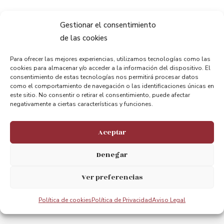
Gestionar el consentimiento
de las cookies
Para ofrecer las mejores experiencias, utilizamos tecnologías como las
cookies para almacenar y/o acceder a la información del dispositivo. El
consentimiento de estas tecnologías nos permitirá procesar datos
como el comportamiento de navegación o las identificaciones únicas en
Mantente conectado.
este sitio. No consentir o retirar el consentimiento, puede afectar
Apreciamos tu opinión
negativamente a ciertas características y funciones.
Aceptar
@puentebizkaia
Denegar
@puente_bizkaia
Ver preferencias
@PuenteBizkaia
Política de cookies
Política de Privacidad
Aviso Legal