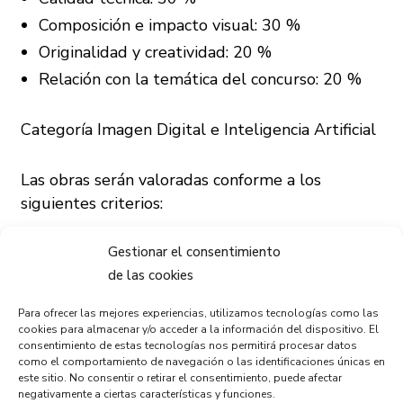
Composición e impacto visual: 30 %
Originalidad y creatividad: 20 %
Relación con la temática del concurso: 20 %
Categoría Imagen Digital e Inteligencia Artificial
Las obras serán valoradas conforme a los
siguientes criterios:
Gestionar el consentimiento
Creatividad conceptual: 35 %
de las cookies
Calidad visual y técnica: 25 %
Innovación en el uso de la inteligencia
Para ofrecer las mejores experiencias, utilizamos tecnologías como las
cookies para almacenar y/o acceder a la información del dispositivo. El
artificial: 20 %
consentimiento de estas tecnologías nos permitirá procesar datos
Relación con la temática del concurso: 20 %
como el comportamiento de navegación o las identificaciones únicas en
este sitio. No consentir o retirar el consentimiento, puede afectar
negativamente a ciertas características y funciones.