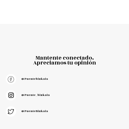
Mantente conectado.
Apreciamos tu opinión
@puentebizkaia
@puente_bizkaia
@PuenteBizkaia