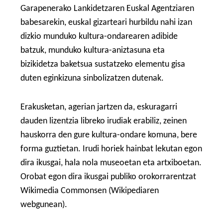
Garapenerako Lankidetzaren Euskal Agentziaren
babesarekin, euskal gizarteari hurbildu nahi izan
dizkio munduko kultura-ondarearen adibide
batzuk, munduko kultura-aniztasuna eta
bizikidetza baketsua sustatzeko elementu gisa
duten eginkizuna sinbolizatzen dutenak.
Erakusketan, agerian jartzen da, eskuragarri
dauden lizentzia libreko irudiak erabiliz, zeinen
hauskorra den gure kultura-ondare komuna, bere
forma guztietan. Irudi horiek hainbat lekutan egon
dira ikusgai, hala nola museoetan eta artxiboetan.
Orobat egon dira ikusgai publiko orokorrarentzat
Wikimedia Commonsen (Wikipediaren
webgunean).