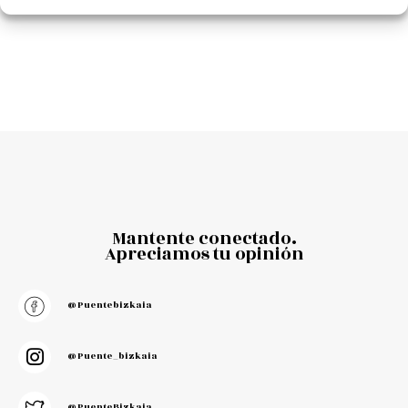
Mantente conectado.
Apreciamos tu opinión
@puentebizkaia
@puente_bizkaia
@PuenteBizkaia