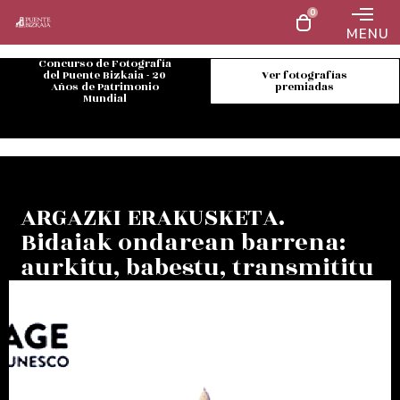
0
MENU
Concurso de Fotografía
del Puente Bizkaia - 20
Ver fotografías
Años de Patrimonio
premiadas
Mundial
ARGAZKI ERAKUSKETA.
Bidaiak ondarean barrena:
aurkitu, babestu, transmititu