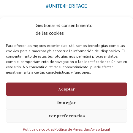
#UNITE4HERITAGE
Gestionar el consentimiento
de las cookies
Para ofrecer las mejores experiencias, utilizamos tecnologías como las
cookies para almacenar y/o acceder a la información del dispositivo. El
consentimiento de estas tecnologías nos permitirá procesar datos
como el comportamiento de navegación o las identificaciones únicas en
Compartir:
este sitio. No consentir o retirar el consentimiento, puede afectar
negativamente a ciertas características y funciones.
Aceptar
Denegar
ANTERIOR
PRÓXIMO
Ver preferencias
ARGAZKI ERAKUSKETA. Bidaiak ondarean barrena: aurkitu, babestu, transmititu
XI Encuentro de gestores del patrimonio Mundial en España
Política de cookies
Política de Privacidad
Aviso Legal