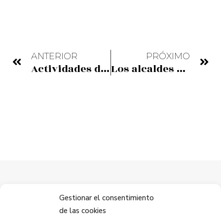
ANTERIOR
PRÓXIMO
Actividades del Mes de los Museos de la Costa Vasca
Los alcaldes de Getxo y Portugalete reflejan en el puente Bizkaia que KORRIKA es «tender puentes»
Gestionar el consentimiento
de las cookies
Mantente conectado.