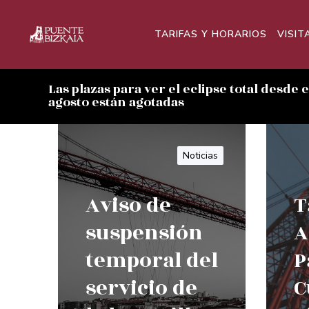
TARIFAS Y HORARIOS
VISIT
Las plazas para ver el eclipse total desde 
agosto están agotadas
Noticias
Aviso de
T
suspensión
A
temporal del
P
servicio de
C