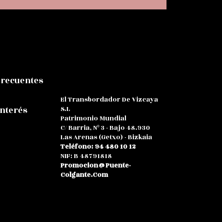
Frecuentes
El Transbordador De Vizcaya
S.L
Interés
Patrimonio Mundial
C/ Barria, Nº 3 - Bajo 48.930
Las Arenas (Getxo) - Bizkaia
Teléfono: 94 480 10 12
NIF: B 48791818
Promocion@puente-
Colgante.com