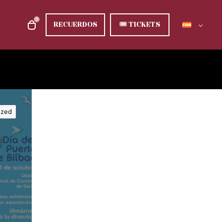
0
RECUERDOS
🎟
TICKETS
ized