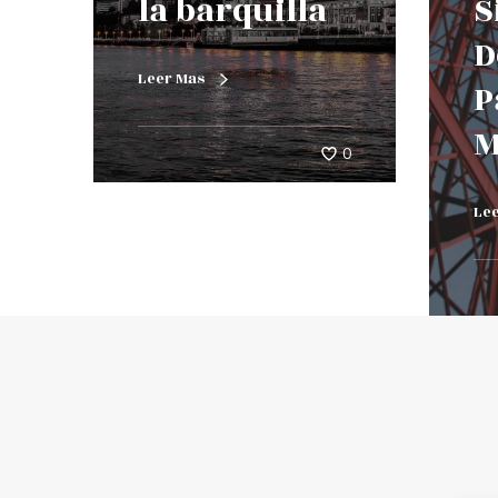
la barquilla
S
D
Leer Mas
P
M
0
Le