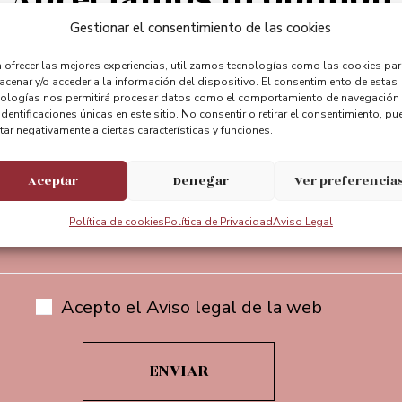
Gestionar el consentimiento de las cookies
entebizkaia
@puente_bizkaia
@Puente
 ofrecer las mejores experiencias, utilizamos tecnologías como las cookies pa
cenar y/o acceder a la información del dispositivo. El consentimiento de estas
nologías nos permitirá procesar datos como el comportamiento de navegación
identificaciones únicas en este sitio. No consentir o retirar el consentimiento, pu
tar negativamente a ciertas características y funciones.
Aceptar
Denegar
Ver preferencia
Suscríbete a nuestra newsletter
Política de cookies
Política de Privacidad
Aviso Legal
Acepto el Aviso legal de la web