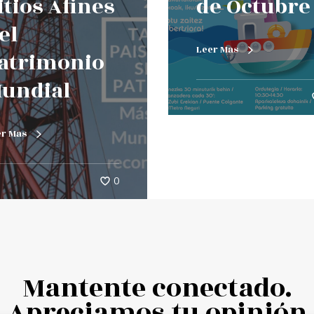
itios Afines
de Octubre
el
Leer Mas
atrimonio
undial
er Mas
0
Mantente conectado.
Apreciamos tu opinión