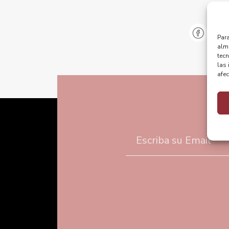
@pu
Para
alma
tec
las 
afec