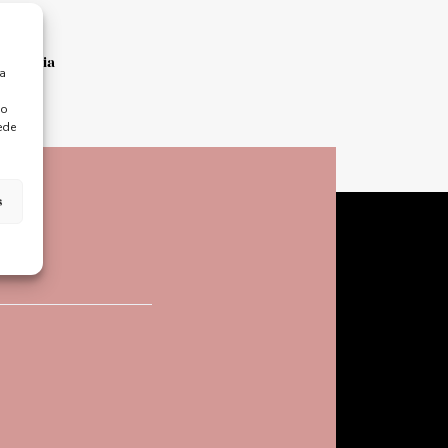
Bizkaia
ra
 o
ede
s