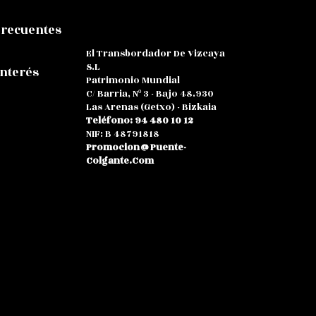
Frecuentes
El Transbordador De Vizcaya
S.L
Interés
Patrimonio Mundial
C/ Barria, Nº 3 - Bajo 48.930
Las Arenas (Getxo) - Bizkaia
Teléfono: 94 480 10 12
NIF: B 48791818
Promocion@puente-
Colgante.com