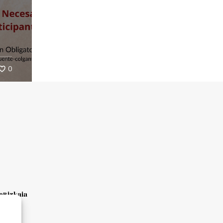
0
Bizkaia