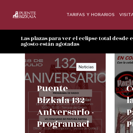
TARIFAS Y HORARIOS
VISIT
Las plazas para ver el eclipse total desde 
agosto están agotadas
Noticias
Puente
C
Bizkaia 132
l
Aniversario -
P
Programaci
P