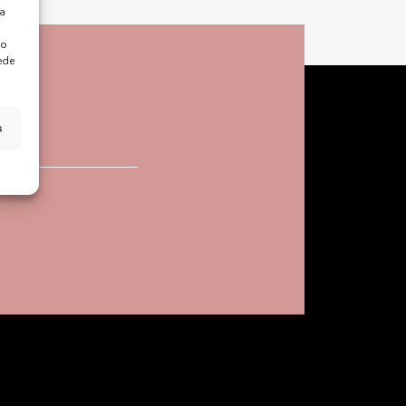
ra
 o
ede
s