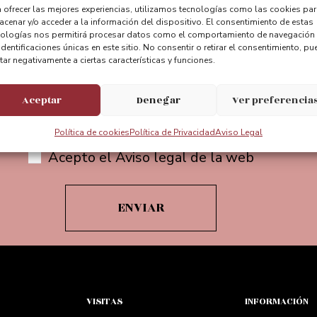
 ofrecer las mejores experiencias, utilizamos tecnologías como las cookies pa
cenar y/o acceder a la información del dispositivo. El consentimiento de estas
nologías nos permitirá procesar datos como el comportamiento de navegación
identificaciones únicas en este sitio. No consentir o retirar el consentimiento, pu
Suscríbete a nuestra newsletter
tar negativamente a ciertas características y funciones.
Aceptar
Denegar
Ver preferencia
Política de cookies
Política de Privacidad
Aviso Legal
Acepto el Aviso legal de la web
VISITAS
INFORMACIÓN