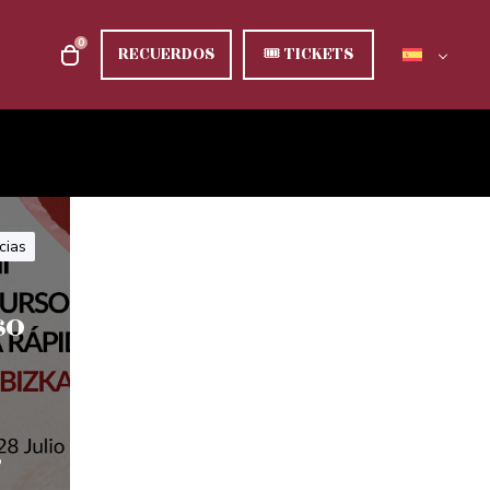
0
RECUERDOS
🎟
TICKETS
cias
so
8