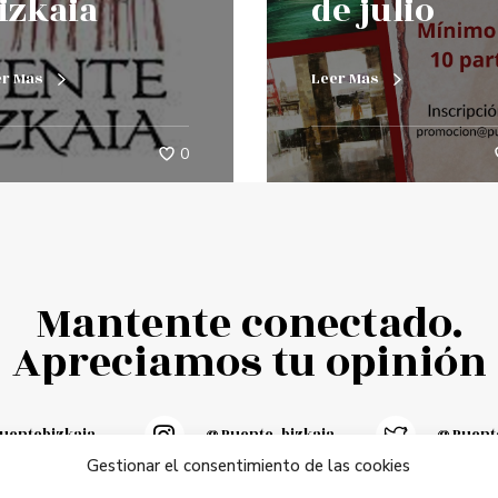
izkaia
de julio
er Mas
Leer Mas
0
Mantente conectado.
Apreciamos tu opinión
entebizkaia
@puente_bizkaia
@Puente
Gestionar el consentimiento de las cookies