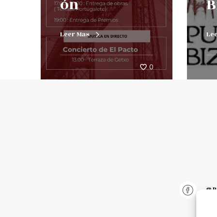
ón
B
Leer Mas
Le
0
@pu