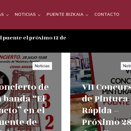
AS
NOTICIAS
PUENTE BIZKAIA
CONTACTO
el puente el próximo 12 de
Noticias
Noti
oncierto de
VII Concur
a banda “El
de Pintura
acto” en el
Rápida –
uente de
Próximo 2