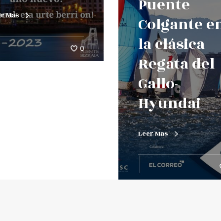
Puente
er Mas
Colgante e
la clásica
0
Regata del
Gallo-
Hyundai
Leer Mas