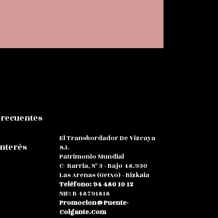
Frecuentes
El Transbordador De Vizcaya
Interés
S.L
Patrimonio Mundial
C/ Barria, Nº 3 - Bajo 48.930
Las Arenas (Getxo) - Bizkaia
Teléfono: 94 480 10 12
NIF: B 48791818
Promocion@puente-
Colgante.com