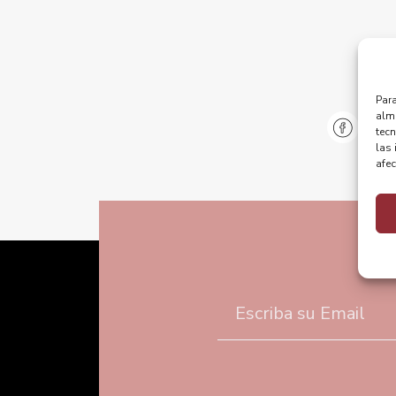
Para
alma
@pu
tec
las 
afec