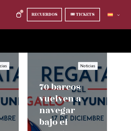
0
RECUERDOS
🎟
TICKETS
cias
Noticias
70 barcos
vuelven a
navegar
bajo el