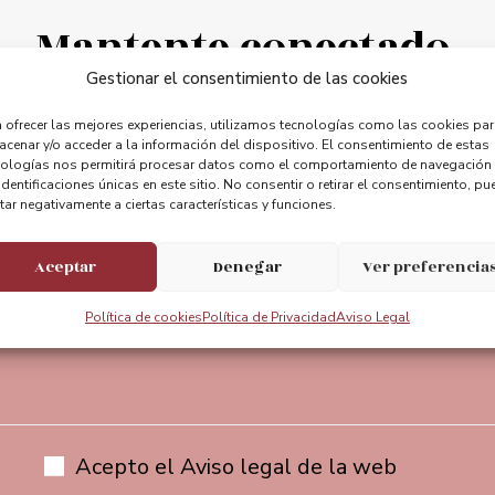
Mantente conectado.
Apreciamos tu opinión
Gestionar el consentimiento de las cookies
 ofrecer las mejores experiencias, utilizamos tecnologías como las cookies pa
cenar y/o acceder a la información del dispositivo. El consentimiento de estas
entebizkaia
@puente_bizkaia
@Puente
nologías nos permitirá procesar datos como el comportamiento de navegación
identificaciones únicas en este sitio. No consentir o retirar el consentimiento, pu
tar negativamente a ciertas características y funciones.
Aceptar
Denegar
Ver preferencia
Suscríbete a nuestra newsletter
Política de cookies
Política de Privacidad
Aviso Legal
Acepto el Aviso legal de la web