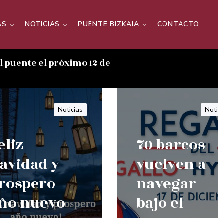
AS
NOTICIAS
PUENTE BIZKAIA
CONTACTO
el puente el próximo 12 de
Noticias
Noti
eliz
70 barcos
avidad y
vuelven a
rospero
navegar
ño nuevo
bajo el