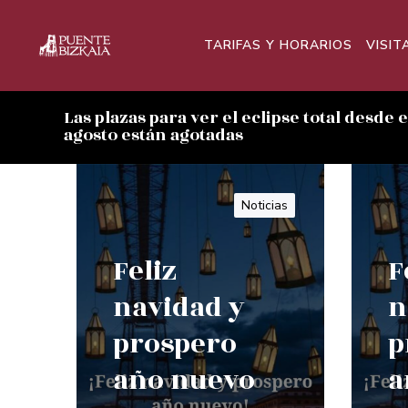
TARIFAS Y HORARIOS
VISIT
Las plazas para ver el eclipse total desde 
agosto están agotadas
Noticias
Feliz
F
navidad y
n
prospero
p
año nuevo
a