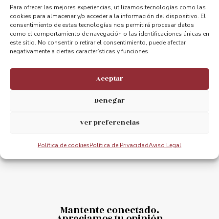
Para ofrecer las mejores experiencias, utilizamos tecnologías como las
cookies para almacenar y/o acceder a la información del dispositivo. El
consentimiento de estas tecnologías nos permitirá procesar datos
como el comportamiento de navegación o las identificaciones únicas en
este sitio. No consentir o retirar el consentimiento, puede afectar
ANTERIOR
PRÓXIMO
negativamente a ciertas características y funciones.
Recuerdos de hierro
Compartimos diversas actividades con motivo del dia de la Mujer
Aceptar
Denegar
Ver preferencias
Política de cookies
Política de Privacidad
Aviso Legal
Mantente conectado.
Apreciamos tu opinión