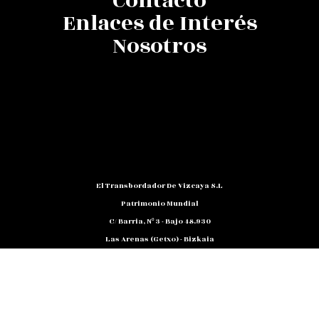
Contacto
Enlaces de Interés
Nosotros
El Transbordador De Vizcaya S.L
Patrimonio Mundial
C/ Barria, Nº 3 - Bajo 48.930
Las Arenas (Getxo) - Bizkaia
Teléfono: 94 480 10 12
NIF: B 48791818
Promocion@puente-Colgante.com