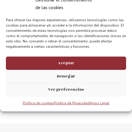
de las cookies
Compartir:
Para ofrecer las mejores experiencias, utilizamos tecnologías como las
cookies para almacenar y/o acceder a la información del dispositivo. El
consentimiento de estas tecnologías nos permitirá procesar datos
como el comportamiento de navegación o las identificaciones únicas en
este sitio. No consentir o retirar el consentimiento, puede afectar
negativamente a ciertas características y funciones.
ANTERIOR
PRÓXIMO
Aceptar
18 de Mayo, Día International de los Museos – La sostenibilidad en las raíces de los museos
World Heritage Young Professionals Forum 2023
Denegar
Ver preferencias
Política de cookies
Política de Privacidad
Aviso Legal