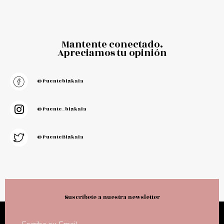
Mantente conectado.
Apreciamos tu opinión
@puentebizkaia
@puente_bizkaia
@PuenteBizkaia
Suscríbete a nuestra newsletter