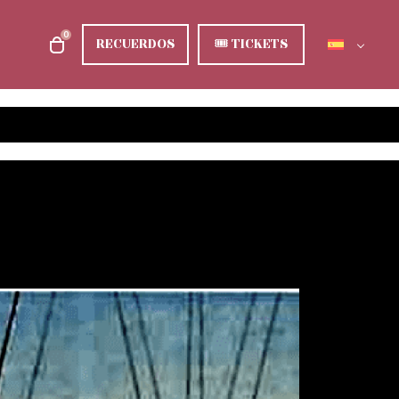
0
RECUERDOS
🎟
TICKETS