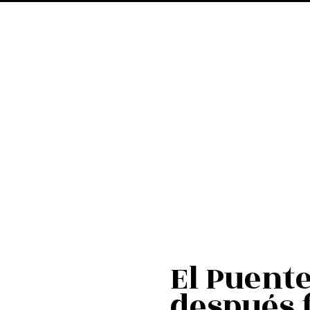
El Puent
después f