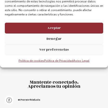
consentimiento de estas tecnologías nos permitirá procesar datos
ANTERIOR
PRÓXIMO
como el comportamiento de navegación o las identificaciones únicas en
Jornadas Europeas del Patrimonio 2020 y Calendario
Presentación de la restauración del Puente Bizkaia 2011
este sitio. No consentir o retirar el consentimiento, puede afectar
negativamente a ciertas características y funciones.
Aceptar
Denegar
Ver preferencias
Política de cookies
Política de Privacidad
Aviso Legal
Mantente conectado.
Apreciamos tu opinión
@puentebizkaia