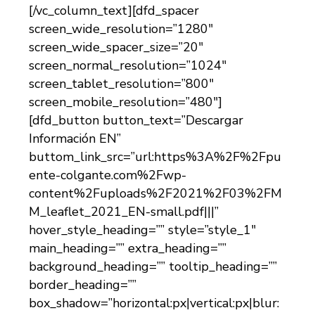
[/vc_column_text][dfd_spacer
screen_wide_resolution=”1280″
screen_wide_spacer_size=”20″
screen_normal_resolution=”1024″
screen_tablet_resolution=”800″
screen_mobile_resolution=”480″]
[dfd_button button_text=”Descargar
Información EN”
buttom_link_src=”url:https%3A%2F%2Fpu
ente-colgante.com%2Fwp-
content%2Fuploads%2F2021%2F03%2FM
M_leaflet_2021_EN-small.pdf|||”
hover_style_heading=”” style=”style_1″
main_heading=”” extra_heading=””
background_heading=”” tooltip_heading=””
border_heading=””
box_shadow=”horizontal:px|vertical:px|blur: