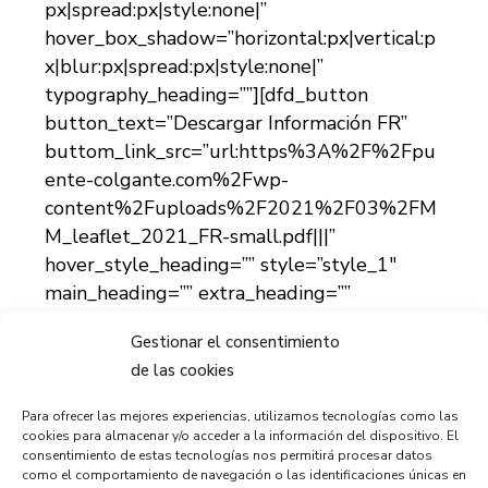
px|spread:px|style:none|”
hover_box_shadow=”horizontal:px|vertical:p
x|blur:px|spread:px|style:none|”
typography_heading=””][dfd_button
button_text=”Descargar Información FR”
buttom_link_src=”url:https%3A%2F%2Fpu
ente-colgante.com%2Fwp-
content%2Fuploads%2F2021%2F03%2FM
M_leaflet_2021_FR-small.pdf|||”
hover_style_heading=”” style=”style_1″
main_heading=”” extra_heading=””
background_heading=”” tooltip_heading=””
Gestionar el consentimiento
border_heading=””
de las cookies
box_shadow=”horizontal:px|vertical:px|blur:
px|spread:px|style:none|”
Para ofrecer las mejores experiencias, utilizamos tecnologías como las
hover_box_shadow=”horizontal:px|vertical:p
cookies para almacenar y/o acceder a la información del dispositivo. El
consentimiento de estas tecnologías nos permitirá procesar datos
x|blur:px|spread:px|style:none|”
como el comportamiento de navegación o las identificaciones únicas en