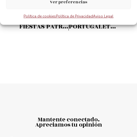
Ver preferencias
Política de cookies
Política de Privacidad
Aviso Legal
ANTERIOR
PRÓXIMO
FIESTAS PATRONALES DE PORTUGALETE (San Roque)
PORTUGALETEKO ZAINDARIAREN JAIAK (San Roque)
Mantente conectado.
Apreciamos tu opinión