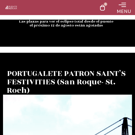
0
MENU
Las plazas para ver el eclipse total desde el puente
el próximo 12 de agosto están agotadas
PORTUGALETE PATRON SAINT’S
FESTIVITIES (San Roque- St.
Roch)