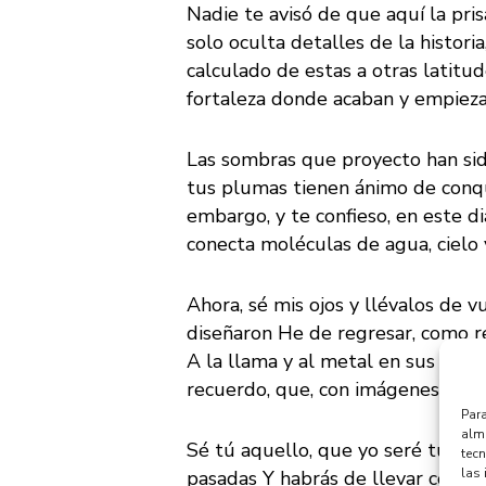
Nadie te avisó de que aquí la pri
solo oculta detalles de la histor
calculado de estas a otras latitu
fortaleza donde acaban y empieza
Las sombras que proyecto han sid
tus plumas tienen ánimo de conqu
embargo, y te confieso, en este 
conecta moléculas de agua, cielo 
Ahora, sé mis ojos y llévalos de 
diseñaron He de regresar, como re
A la llama y al metal en sus forma
recuerdo, que, con imágenes y pal
Para
alma
Sé tú aquello, que yo seré tu rec
tec
las 
pasadas Y habrás de llevar conti