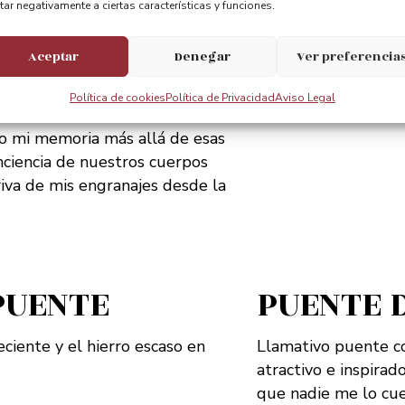
tar negativamente a ciertas características y funciones.
conciencia de nuestros cuerpos
riva de mis engranajes desde la
Aceptar
Denegar
Ver preferencia
Política de cookies
Política de Privacidad
Aviso Legal
uerdo transitorio de épocas
go mi memoria más allá de esas
conciencia de nuestros cuerpos
riva de mis engranajes desde la
PUENTE
PUENTE 
ciente y el hierro escaso en
Llamativo puente c
atractivo e inspirado
que nadie me lo cue