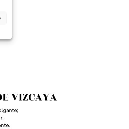
s
DE VIZCAYA
olgante;
r,
nte.