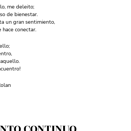
o, me deleito;
o de bienestar.
ta un gran sentimiento,
hace conectar.
ello;
ntro,
 aquello.
ncuentro!
Rolan
NTO CONTINUO