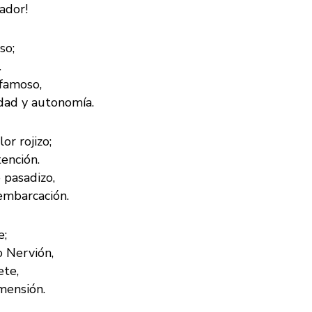
rador!
so;
.
famoso,
dad y autonomía.
or rojizo;
ención.
 pasadizo,
embarcación.
e;
 Nervión​,
ete,
mensión.