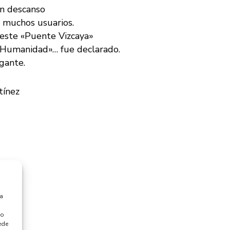
in descanso
s muchos usuarios.
este «Puente Vizcaya»
a Humanidad»… fue declarado.
gante.
tínez
ra
 o
ede