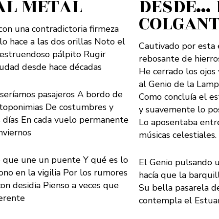
AL METAL
DESDE… 
COLGAN
con una contradictoria firmeza
o hace a las dos orillas Noto el
Cautivado por esta 
 estruendoso pálpito Rugir
rebosante de hierro
ciudad desde hace décadas
He cerrado los ojos
al Genio de la Lamp
 seríamos pasajeros A bordo de
Como concluía el es
y toponimias De costumbres y
y suavemente lo posa
s días En cada vuelo permanente
Lo aposentaba entre
inviernos
músicas celestiales.
 que une un puente Y qué es lo
El Genio pulsando u
ono en la vigilia Por los rumores
hacía que la barquill
con desidia Pienso a veces que
Su bella pasarela 
erente
contempla el Estuar