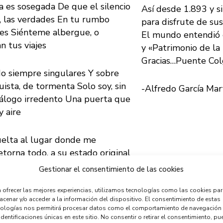
sa es sosegada De que el silencio
Así desde 1.893 y s
ia, las verdades En tu rumbo
para disfrute de su
des Siénteme albergue, o
El mundo entendió 
n tus viajes
y «Patrimonio de l
Gracias…Puente Col
o siempre singulares Y sobre
ista, de tormenta Solo soy, sin
-Alfredo García Mar
diálogo irredento Una puerta que
y aire
vuelta al lugar donde me
torna todo, a su estado original
s primigenias A la postal y al
Gestionar el consentimiento de las cookies
abras, me retrataron.
 ofrecer las mejores experiencias, utilizamos tecnologías como las cookies pa
cenar y/o acceder a la información del dispositivo. El consentimiento de estas
uerdo transitorio de épocas
nologías nos permitirá procesar datos como el comportamiento de navegación
identificaciones únicas en este sitio. No consentir o retirar el consentimiento, pu
go mi memoria más allá de esas