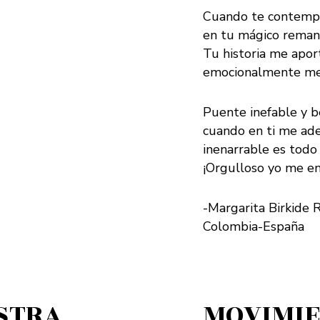
Cuando te contempl
en tu mágico remans
Tu historia me apor
emocionalmente me 
Puente inefable y b
cuando en ti me ade
inenarrable es todo
¡Orgulloso yo me e
-Margarita Birkide 
Colombia-España
ESTRA
MOVIMIE