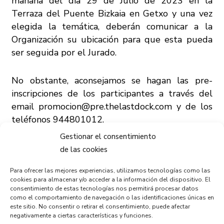
mañana del día 29 de Julio de 2023 en la
Terraza del Puente Bizkaia en Getxo y una vez
elegida la temática, deberán comunicar a la
Organización su ubicación para que esta pueda
ser seguida por el Jurado.
No obstante, aconsejamos se hagan las pre-
inscripciones de los participantes a través del
email
promocion@pre.thelastdock.com
y de los
teléfonos 944801012.
Gestionar el consentimiento
La entrega de las obras será hasta las 17h horas
de las cookies
en la Terraza del Puente, lado Portugalete, sin
Para ofrecer las mejores experiencias, utilizamos tecnologías como las
firmar y con su caballete, para someterse a la
cookies para almacenar y/o acceder a la información del dispositivo. El
evaluación del jurado, que durará hasta las 19h
consentimiento de estas tecnologías nos permitirá procesar datos
e irá seguida de la entrega de premios,
como el comportamiento de navegación o las identificaciones únicas en
este sitio. No consentir o retirar el consentimiento, puede afectar
momento en el que los premiados deberán
negativamente a ciertas características y funciones.