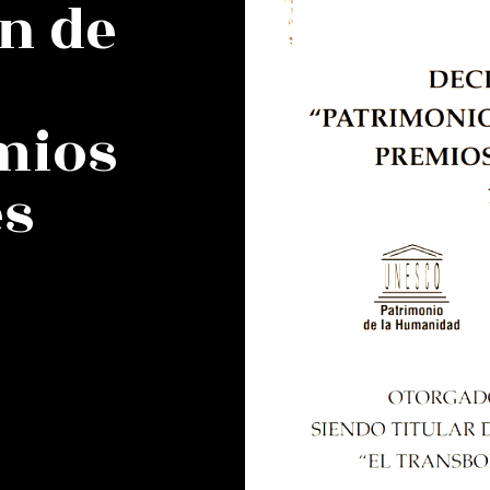
ón de
mios
es