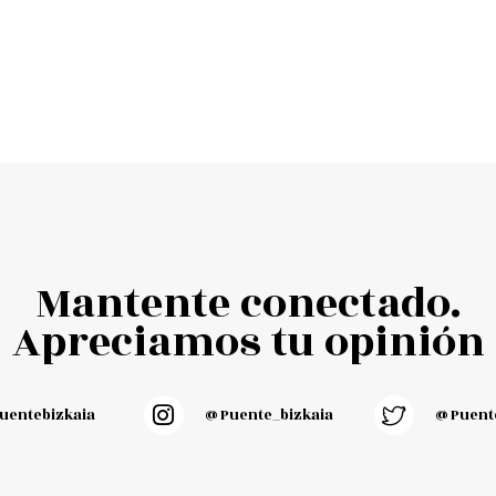
Mantente conectado.
Apreciamos tu opinión
entebizkaia
@puente_bizkaia
@Puente