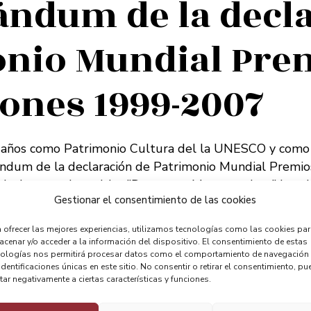
ndum de la decla
nio Mundial Pre
iones 1999-2007
años como Patrimonio Cultura del la UNESCO y como p
dum de la declaración de Patrimonio Mundial Premios
[ult_buttons btn_title=”Descargar Memorandum” btn
Gestionar el consentimiento de las cookies
ntent%2Fuploads%2F2021%2F06%2FMEMORANDUM-1.pd
” btn_bg_color=”#dd3939″ btn_icon_pos=”ubtn-sep-icon-a
 ofrecer las mejores experiencias, utilizamos tecnologías como las cookies pa
cenar y/o acceder a la información del dispositivo. El consentimiento de estas
nologías nos permitirá procesar datos como el comportamiento de navegación
identificaciones únicas en este sitio. No consentir o retirar el consentimiento, pu
tar negativamente a ciertas características y funciones.