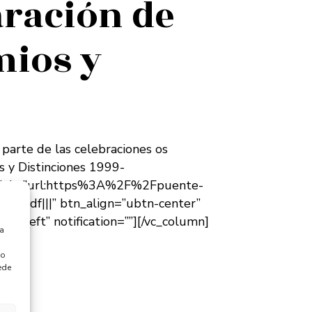
ración de
mios y
arte de las celebraciones os
 y Distinciones 1999-
_link=”url:https%3A%2F%2Fpuente-
f|||” btn_align=”ubtn-center”
t-left” notification=””][/vc_column]
ra
 o
ede