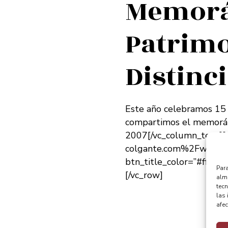
Memorá
Patrimo
Distinc
Este año celebramos 15 
compartimos el memorán
2007[/vc_column_text]
colgante.com%2Fwp-co
btn_title_color=”#ffffff
Para
[/vc_row]
alma
tec
las 
afec