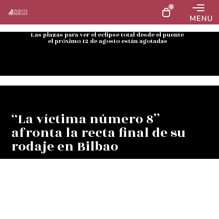
0
MENU
Las plazas para ver el eclipse total desde el puente
el próximo 12 de agosto están agotadas
“La víctima número 8”
afronta la recta final de su
rodaje en Bilbao