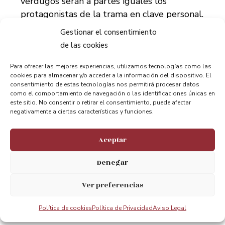
verdugos serán a partes iguales los
protagonistas de la trama en clave personal.
La investigación policial se centrará en
Gestionar el consentimiento
atrapar a los responsables del ataque y dar
de las cookies
respuesta a los interrogantes que irán
surgiendo a medida que avance el drama.
Para ofrecer las mejores experiencias, utilizamos tecnologías como las
cookies para almacenar y/o acceder a la información del dispositivo. El
consentimiento de estas tecnologías nos permitirá procesar datos
César Mateo, María de Nati, Verónika Moral,
como el comportamiento de navegación o las identificaciones únicas en
este sitio. No consentir o retirar el consentimiento, puede afectar
Marcial Álvarez, Farah Hamed, Lisi Linder e
negativamente a ciertas características y funciones.
Iñaki Ardanaz encabezan el reparto de esta
nueva producción junto a Óscar Zafra,
Aceptar
Alfonso Torregrosa, Itziar Lazkano, Khaled
Kouka, Moussa Echarif, Jesús Ruyman, Itziar
Denegar
Aizpuru y los niños Son Khoury, Youssef
Ver preferencias
Bougarouame y Auritz Salteráin.
Política de cookies
Política de Privacidad
Aviso Legal
Descargar nota en PDF.