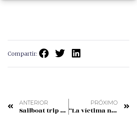
Compartir:
ANTERIOR
PRÓXIMO
Sailboat trip along the estuary
“La víctima número 8” afronta la recta final de su rodaje en Bilbao