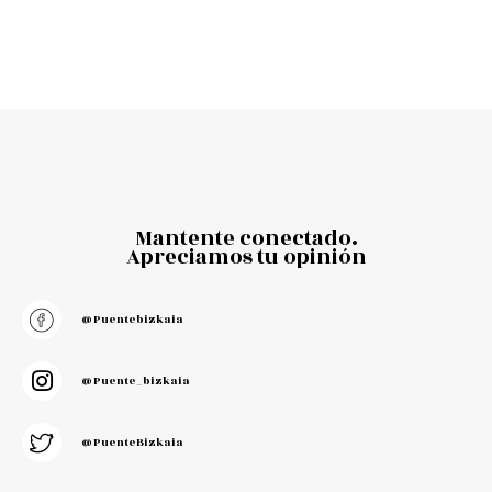
Mantente conectado.
Apreciamos tu opinión
@puentebizkaia
@puente_bizkaia
@PuenteBizkaia