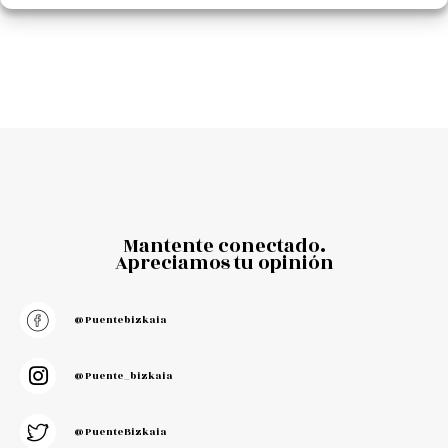
Mantente conectado.
Apreciamos tu opinión
@puentebizkaia
@puente_bizkaia
@PuenteBizkaia