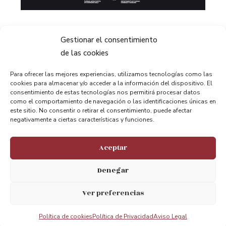
Gestionar el consentimiento
de las cookies
Para ofrecer las mejores experiencias, utilizamos tecnologías como las
cookies para almacenar y/o acceder a la información del dispositivo. El
consentimiento de estas tecnologías nos permitirá procesar datos
como el comportamiento de navegación o las identificaciones únicas en
Compartir:
este sitio. No consentir o retirar el consentimiento, puede afectar
negativamente a ciertas características y funciones.
Aceptar
Denegar
ANTERIOR
PRÓXIMO
Ver preferencias
Goming desde el Puente Bizkaia
Industraldia – Jarduerak abenduaren 1etik 8ra
Política de cookies
Política de Privacidad
Aviso Legal