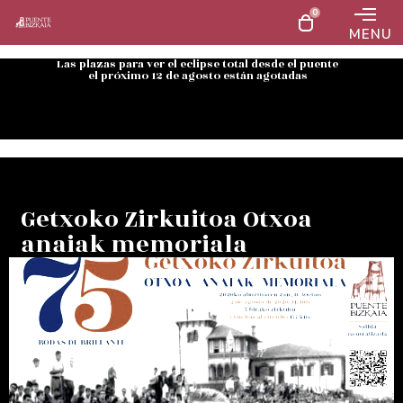
0
MENU
Las plazas para ver el eclipse total desde el puente
el próximo 12 de agosto están agotadas
Getxoko Zirkuitoa Otxoa
anaiak memoriala