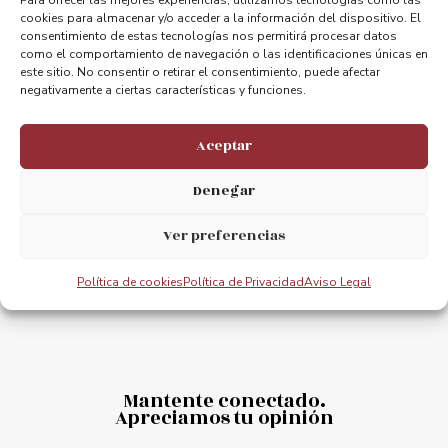
cookies para almacenar y/o acceder a la información del dispositivo. El
consentimiento de estas tecnologías nos permitirá procesar datos
como el comportamiento de navegación o las identificaciones únicas en
ANTERIOR
PRÓXIMO
este sitio. No consentir o retirar el consentimiento, puede afectar
TRANSBORDADOR DE VIZCAYA SLren EZOHIKO JAKINARAZPENA
Getxoko Zirkuitoa Otxoa anaiak memoriala
negativamente a ciertas características y funciones.
Aceptar
Denegar
Ver preferencias
Política de cookies
Política de Privacidad
Aviso Legal
Mantente conectado.
Apreciamos tu opinión