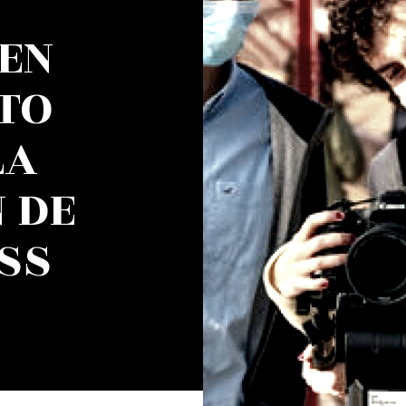
EN
TO
LA
 DE
SS