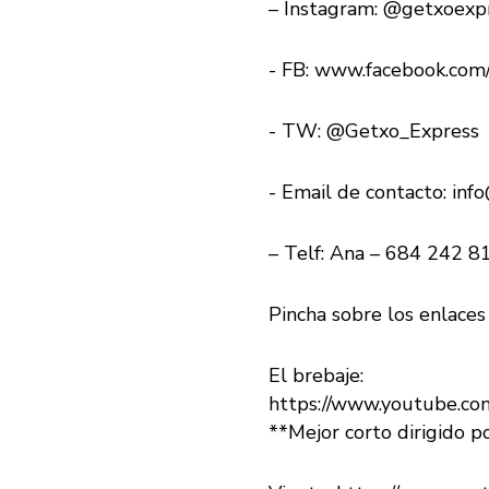
– Instagram: @getxoexp
-​ ​FB:​ ​​www.facebook.c
-​ ​TW:​ ​@Getxo_Express
-​ ​Email​ ​de​ ​contacto:​ ​​
inf
– Telf: Ana – 684 242 8
Pincha sobre los enlaces
El brebaje:
https://www.youtube.
**Mejor corto dirigido p