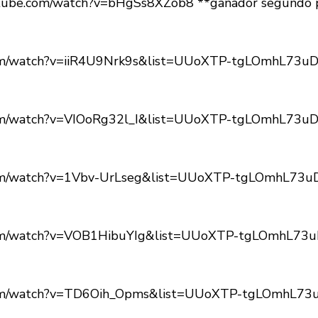
utube.com/watch?v=bHgSs8XZob8
**ganador segundo 
com/watch?v=iiR4U9Nrk9s&list=UUoXTP-tgLOmhL73u
com/watch?v=VIOoRg32l_I&list=UUoXTP-tgLOmhL73u
com/watch?v=1Vbv-UrLseg&list=UUoXTP-tgLOmhL73
com/watch?v=VOB1HibuYIg&list=UUoXTP-tgLOmhL73
com/watch?v=TD6Oih_Opms&list=UUoXTP-tgLOmhL73