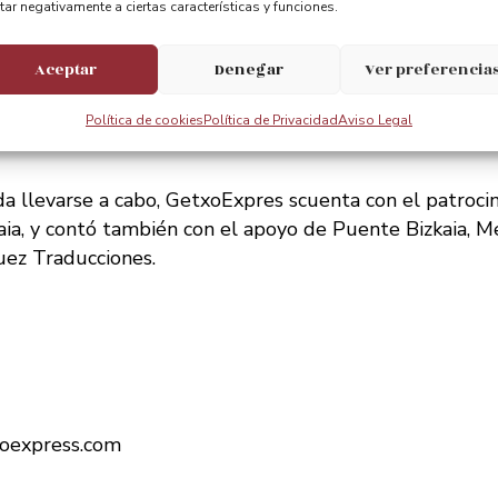
tar negativamente a ciertas características y funciones.
METRAJE EN EUSKERA – ‘Egia bazen’ de Maritalavi
Aceptar
Denegar
Ver preferencia
A AL MEJOR CORTOMETRAJE DE UNA DIRECTORA – ‘El
Política de cookies
Política de Privacidad
Aviso Legal
a llevarse a cabo, GetxoExpres scuenta con el patroci
aia, y contó también con el apoyo de Puente Bizkaia, M
uez Traducciones.
oexpress.com