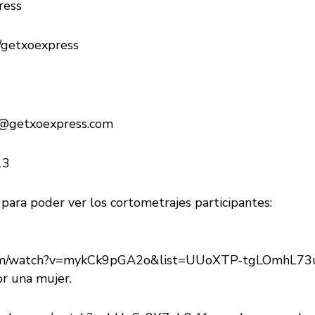
ress
om/getxoexpress
o@getxoexpress.com
13
 para poder ver los cortometrajes participantes:
com/watch?v=mykCk9pGA2o&list=UUoXTP-tgLOmhL7
or una mujer.