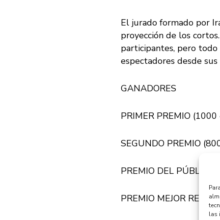
El jurado formado por Ir
proyección de los cortos.
participantes, pero todo
espectadores desde sus c
GANADORES
PRIMER PREMIO (1000 eur
SEGUNDO PREMIO (800 eu
PREMIO DEL PÚBLICO (30
Para
PREMIO MEJOR REALIZAD
alma
tec
las 