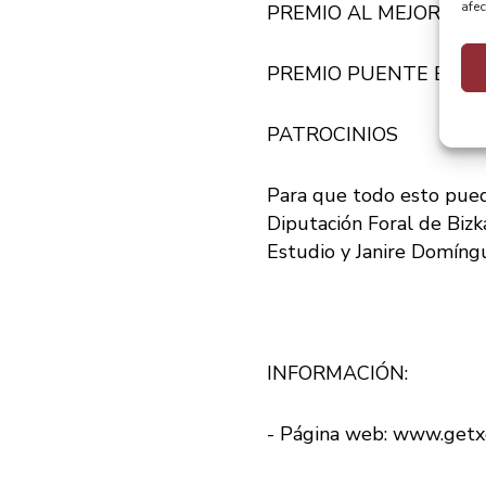
afec
P
REMIO AL MEJOR CORTO
PREMIO PUENTE BIZKAI
PATROCINIOS
Para que todo esto pued
Diputación Foral de Bizk
Estudio y Janire Domíng
INFORMACIÓN:
-​ ​Página​ ​web:​ ​​
www.getx