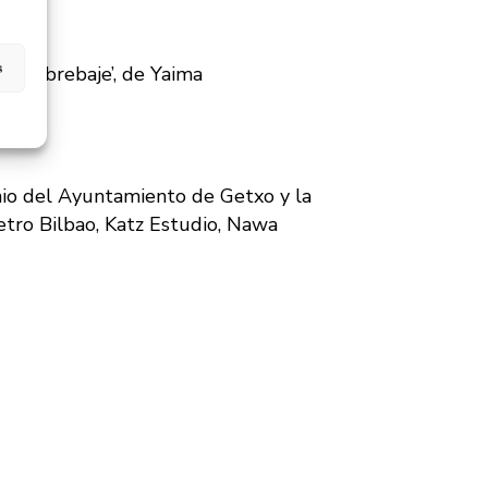
sta
s
 brebaje’, de Yaima
nio del Ayuntamiento de Getxo y la
etro Bilbao, Katz Estudio, Nawa