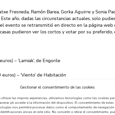
atxe Fresneda, Ramón Barea, Gorka Aguirre y Sonia Paci
 Este año, dadas las circunstancias actuales, solo pudie
 el evento se retransmitió en directo en la página web
asas pudieron ver los cortos y votar por su preferido, 
os) – ‘Lamiak’, de Engorile
ros) – ‘Viento’ de Habitación
Gestionar el consentimiento de las cookies
0 euros) – ‘No viene a cuento’ de Herriwatch
 ofrecer las mejores experiencias, utilizamos tecnologías como las cookies pa
OR/A GETXOTARRA – ‘No viene a cuento’ de Herri
cenar y/o acceder a la información del dispositivo. El consentimiento de estas
nologías nos permitirá procesar datos como el comportamiento de navegación
identificaciones únicas en este sitio. No consentir o retirar el consentimiento, pu