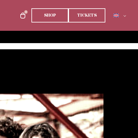
0
SHOP
TICKETS