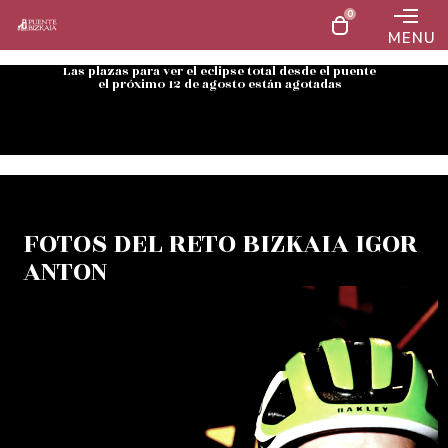
0
MENU
Las plazas para ver el eclipse total desde el puente
el próximo 12 de agosto están agotadas
FOTOS DEL RETO BIZKAIA IGOR
ANTON