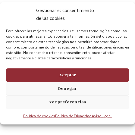
Gestionar el consentimiento
de las cookies
Para ofrecer las mejores experiencias, utilizamos tecnologías como las
Compartir:
cookies para almacenar y/o acceder a la información del dispositivo. El
consentimiento de estas tecnologías nos permitirá procesar datos
como el comportamiento de navegación o las identificaciones únicas en
este sitio. No consentir o retirar el consentimiento, puede afectar
negativamente a ciertas características y funciones.
Aceptar
ANTERIOR
PRÓXIMO
Denegar
Eskalada Bizkaia Zubiaren gailurrera
Escalada a la cúspide del Puente Bizkaia
Ver preferencias
Política de cookies
Política de Privacidad
Aviso Legal