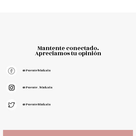
Mantente conectado.
Apreciamos tu opinión
@puentebizkaia
@puente_bizkaia
@PuenteBizkaia