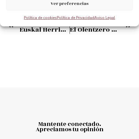
Ver preferencias
Política de cookies
Política de Privacidad
Aviso Legal
ANTERIOR
PRÓXIMO
Euskal Herriko UNESCO Sarea EHUS Magazineren 2. alearen aurkezpena
El Olentzero visita el Puente Bizkaia
Mantente conectado.
Apreciamos tu opinión