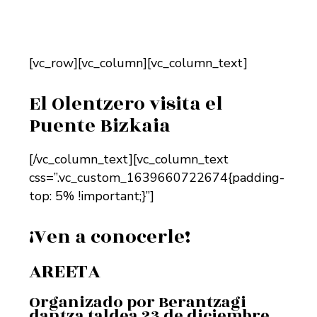
[vc_row][vc_column][vc_column_text]
El Olentzero visita el
Puente Bizkaia
[/vc_column_text][vc_column_text
css=”.vc_custom_1639660722674{padding-
top: 5% !important;}”]
¡Ven a conocerle!
AREETA
Organizado por Berantzagi
dantza taldea 23 de diciembre