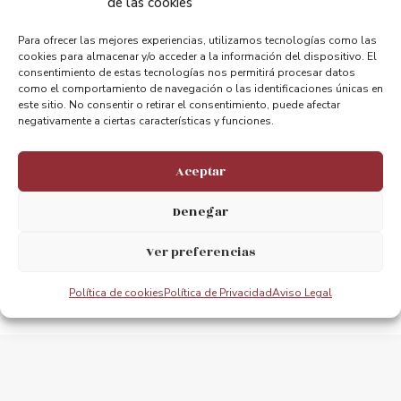
Compartir:
de las cookies
Para ofrecer las mejores experiencias, utilizamos tecnologías como las
cookies para almacenar y/o acceder a la información del dispositivo. El
consentimiento de estas tecnologías nos permitirá procesar datos
como el comportamiento de navegación o las identificaciones únicas en
este sitio. No consentir o retirar el consentimiento, puede afectar
negativamente a ciertas características y funciones.
ANTERIOR
PRÓXIMO
Puente de poesía
1º Triatlón solidario EL ABRA
Aceptar
Denegar
Ver preferencias
Política de cookies
Política de Privacidad
Aviso Legal