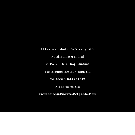
El Transbordador De Vizcaya S.L
Patrimonio Mundial
C/ Barria, Nº 3 - Bajo 48.930
Las Arenas (Getxo) - Bizkaia
Teléfono: 94 480 10 12
NIF: B 48791818
Promocion@puente-Colgante.com