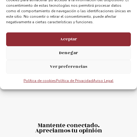
consentimiento de estas tecnologías nos permitirá procesar datos
como el comportamiento de navegación o las identificaciones únicas en
este sitio. No consentir o retirar el consentimiento, puede afectar
negativamente a ciertas características y funciones.
ANTERIOR
PRÓXIMO
Compartimos diversas actividades con motivo del dia de la Mujer
Un puente de palabras – 1º Festival internacional de Poesía
Aceptar
Denegar
Ver preferencias
Política de cookies
Política de Privacidad
Aviso Legal
Mantente conectado.
Apreciamos tu opinión