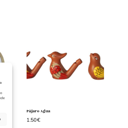
ra
 o
ede
Pájaro Agua
s
1.50
€