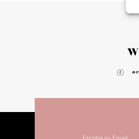
Add to cart
Add to 
W
@pu