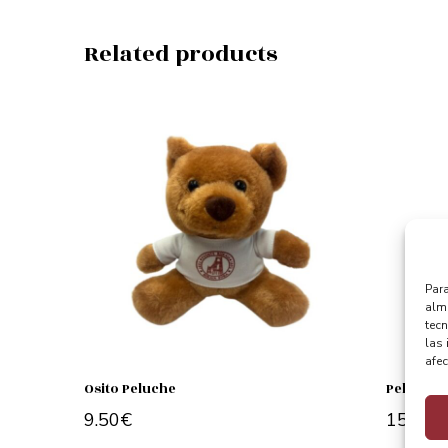
Related products
Para
alma
tec
las 
afec
Osito Peluche
Peluche 
9.50
€
15.00
€