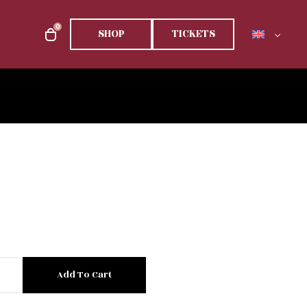
0
SHOP
TICKETS
Add To Cart