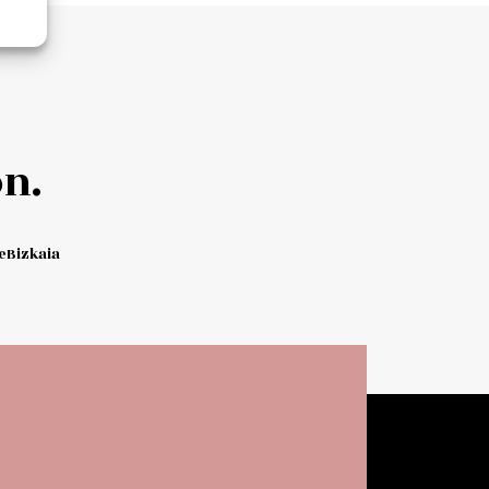
Add to cart
n.
Bizkaia