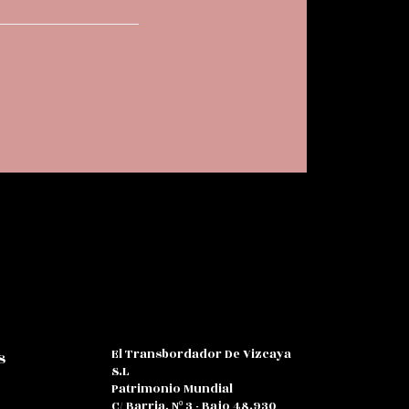
El Transbordador De Vizcaya
s
S.L
Patrimonio Mundial
C/ Barria, Nº 3 - Bajo 48.930