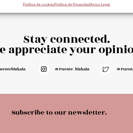
cart
Add to cart
Política de cookies
Política de Privacidad
Aviso Legal
Stay connected.
e appreciate your opinio
entebizkaia
@puente_bizkaia
@Puente
Subscribe to our newsletter.