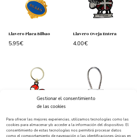
Llavero Placa Bilbao
Llavero Oveja Entera
5.95
€
4.00
€
Add to cart
Add to cart
Gestionar el consentimiento
de las cookies
Para ofrecer las mejores experiencias, utilizamos tecnologías como las
Llavero Lauburu
Llavero Candado
cookies para almacenar y/o acceder a la información del dispositivo. El
4.00
€
4.50
€
consentimiento de estas tecnologías nos permitirá procesar datos
como el comportamiento de navegación o las identificaciones únicas en