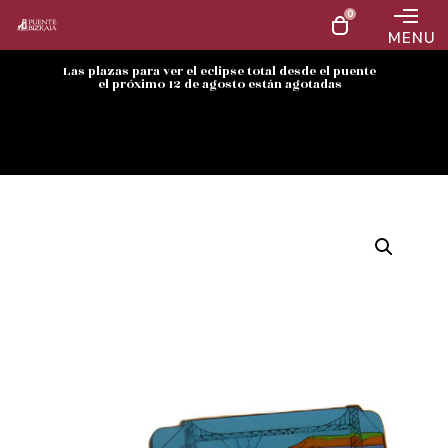
0
MENU
Las plazas para ver el eclipse total desde el puente
el próximo 12 de agosto están agotadas