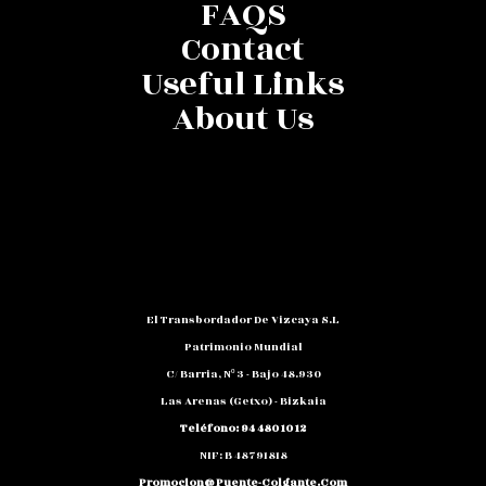
FAQS
Contact
Useful Links
About Us
El Transbordador De Vizcaya S.L
Patrimonio Mundial
C/ Barria, Nº 3 - Bajo 48.930
Las Arenas (Getxo) - Bizkaia
Teléfono: 94 480 10 12
NIF: B 48791818
Promocion@puente-Colgante.com