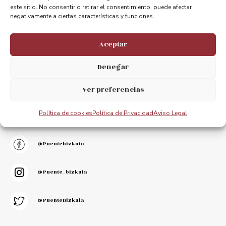
Add to cart
Add to cart
este sitio. No consentir o retirar el consentimiento, puede afectar
negativamente a ciertas características y funciones.
Aceptar
Denegar
Ver preferencias
Stay connected.
We appreciate your opinion.
Política de cookies
Política de Privacidad
Aviso Legal
@puentebizkaia
@puente_bizkaia
@PuenteBizkaia