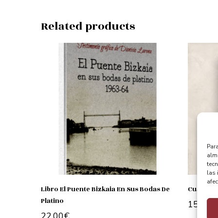
Related products
Para
alma
tec
las 
afec
Libro El Puente Bizkaia En Sus Bodas De
Cuaderno
Platino
15.00
€
22.00
€