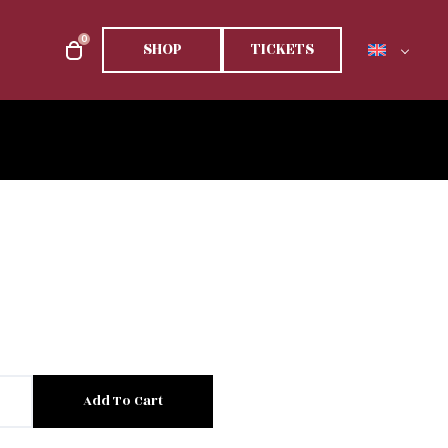
0
SHOP
TICKETS
Add To Cart