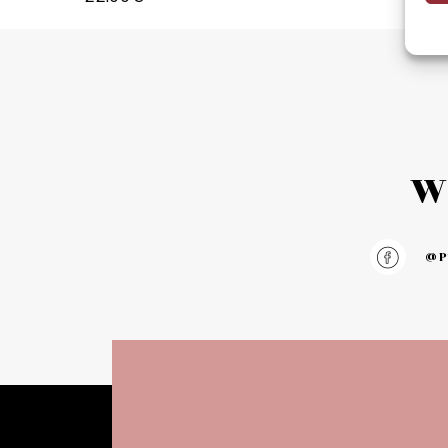
Add to 
Add to cart
W
@pu