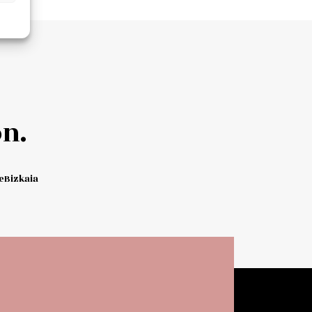
n.
Bizkaia