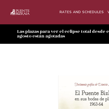
RATES AND SCHEDULES
Las plazas para ver el eclipse total desde 
agosto están agotadas