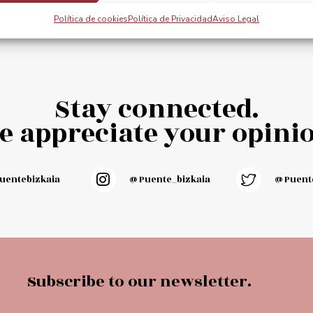
cart
Política de cookies
Política de Privacidad
Aviso Legal
Stay connected.
e appreciate your opinio
entebizkaia
@puente_bizkaia
@Puente
Subscribe to our newsletter.