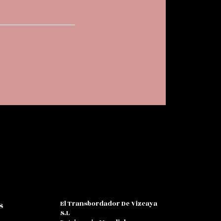
El Transbordador De Vizcaya
s
S.L