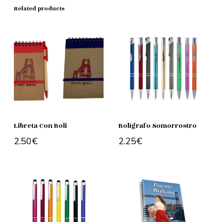
Related products
Libreta Con Boli
Bolígrafo Somorrostro
2.50
€
2.25
€
Add to cart
Add to cart