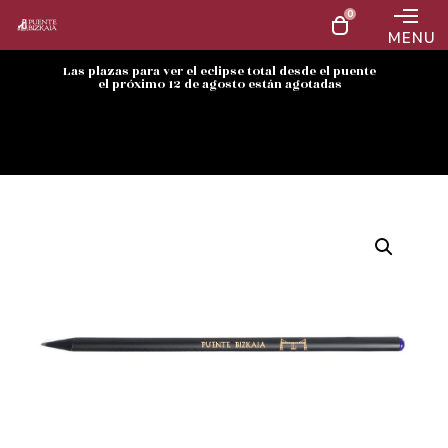
0
MENU
Las plazas para ver el eclipse total desde el puente
el próximo 12 de agosto están agotadas