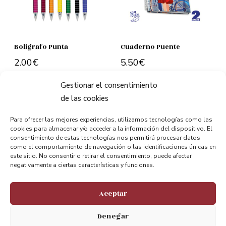
Bolígrafo Punta
Cuaderno Puente
2.00
€
5.50
€
Add to cart
Add to cart
Gestionar el consentimiento
de las cookies
Para ofrecer las mejores experiencias, utilizamos tecnologías como las
cookies para almacenar y/o acceder a la información del dispositivo. El
consentimiento de estas tecnologías nos permitirá procesar datos
como el comportamiento de navegación o las identificaciones únicas en
este sitio. No consentir o retirar el consentimiento, puede afectar
negativamente a ciertas características y funciones.
Stay connected.
We appreciate your opinion.
Aceptar
Denegar
@puentebizkaia