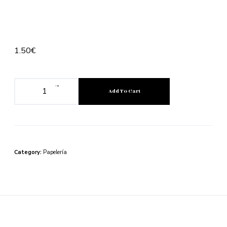
1.50
€
-
+
Add To Cart
Category:
Papelería