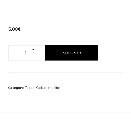
5.00
€
-
+
Add To Cart
Category:
Tazas, Katilus, chupitos