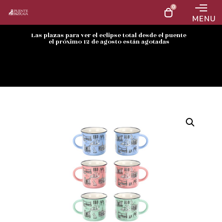
0
MENU
Las plazas para ver el eclipse total desde el puente
el próximo 12 de agosto están agotadas