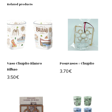
Related products
Vaso Chupito Blanco
Posavasos + Chupito
Bilbao
3.70
€
3.50
€
Add to cart
Add to cart