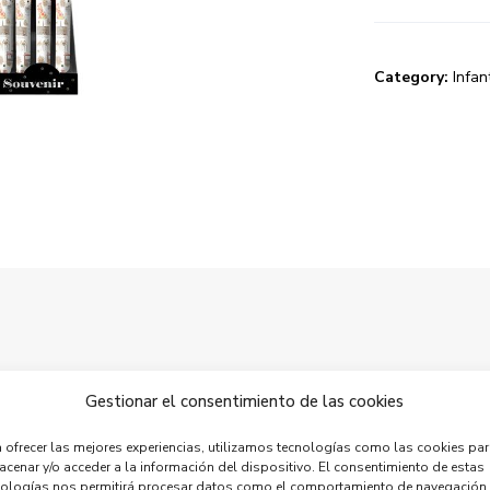
Category:
Infant
Stay connected.
Gestionar el consentimiento de las cookies
e appreciate your opinio
 ofrecer las mejores experiencias, utilizamos tecnologías como las cookies pa
cenar y/o acceder a la información del dispositivo. El consentimiento de estas
nologías nos permitirá procesar datos como el comportamiento de navegación