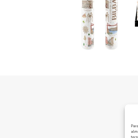
W
Para
alma
tec