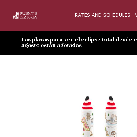
RATES AND SCHEDULES
Las plazas para ver el eclipse total desde 
agosto están agotadas