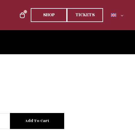
0
SHOP
TICKETS
Add To Cart