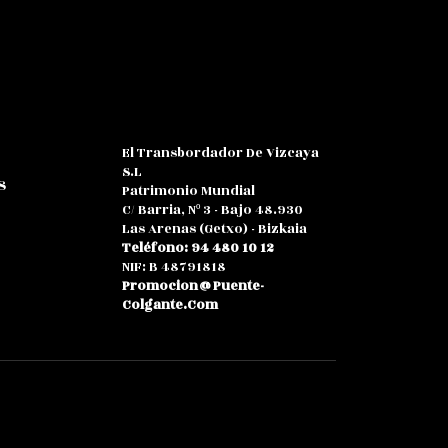
El Transbordador De Vizcaya
S.L
s
Patrimonio Mundial
C/ Barria, Nº 3 - Bajo 48.930
Las Arenas (Getxo) - Bizkaia
Teléfono: 94 480 10 12
NIF: B 48791818
Promocion@puente-
Colgante.com