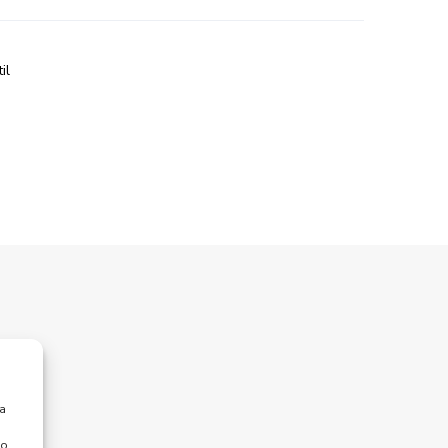
il
n.
ra
 o