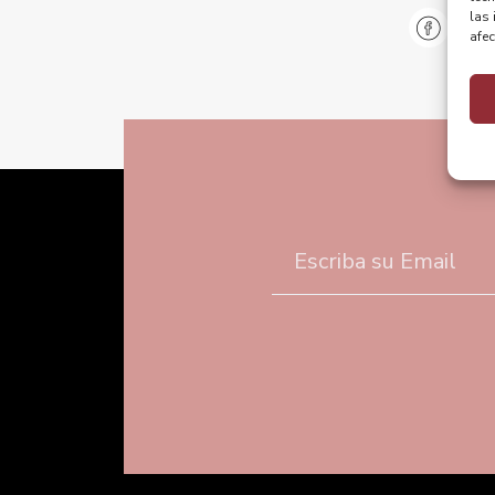
las 
@pu
afec