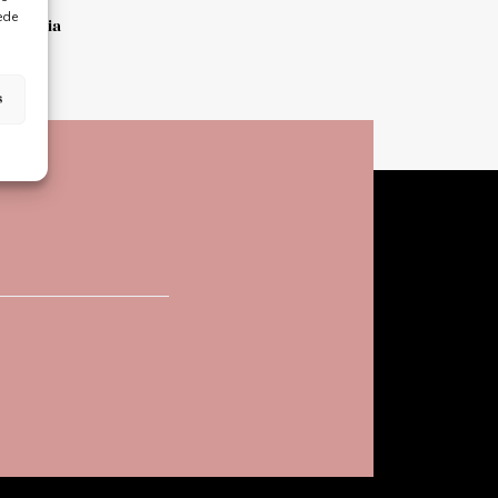
ede
Bizkaia
s