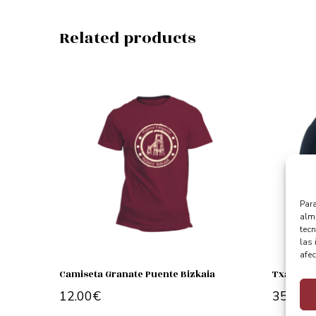
Related products
Para
alma
tec
las 
afec
Camiseta Granate Puente Bizkaia
Txapela 
12.00
€
35.00
€