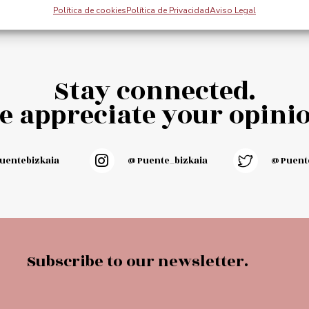
cart
Add to cart
Política de cookies
Política de Privacidad
Aviso Legal
Stay connected.
e appreciate your opinio
entebizkaia
@puente_bizkaia
@Puente
Subscribe to our newsletter.