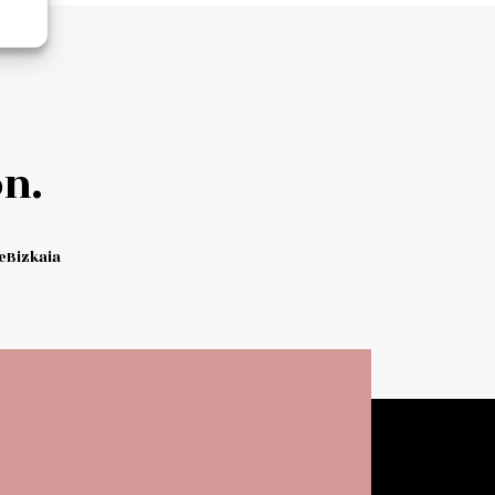
Add to cart
n.
Bizkaia