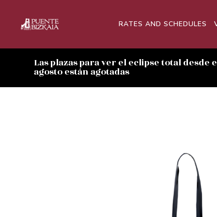
RATES AND SCHEDULES
Las plazas para ver el eclipse total desde 
agosto están agotadas