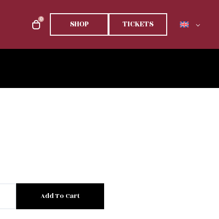
0
SHOP
TICKETS
Add To Cart