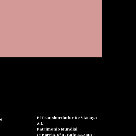
El Transbordador De Vizcaya
s
S.L
Patrimonio Mundial
C/ Barria, Nº 3 - Bajo 48.930