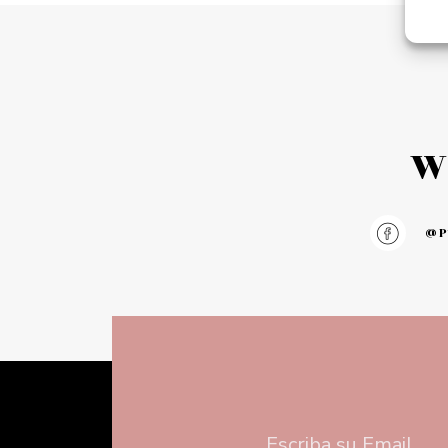
Add to cart
Add to 
W
@pu