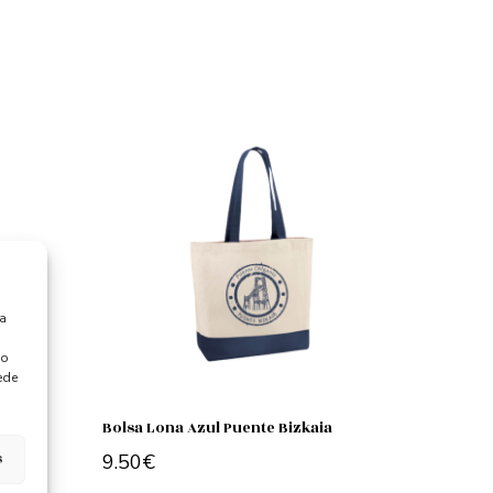
ra
 o
ede
Bolsa Lona Azul Puente Bizkaia
s
9.50
€