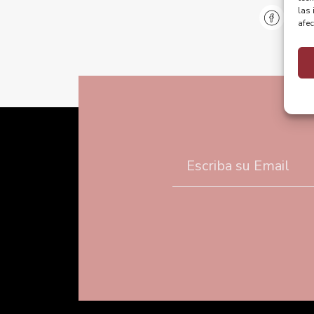
las 
@pu
afec