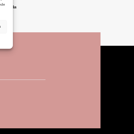
ede
Bizkaia
s