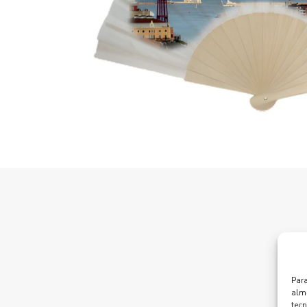
W
Para
alma
tec