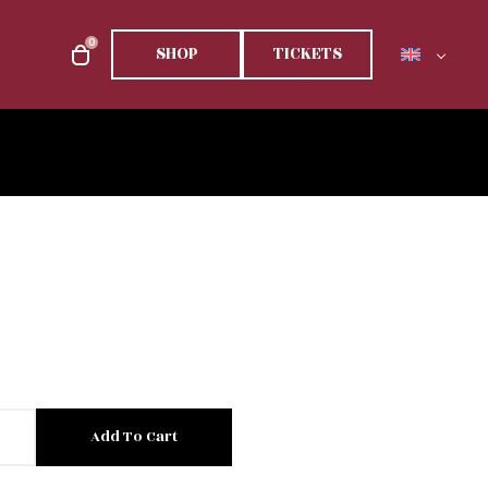
0
SHOP
TICKETS
Add To Cart