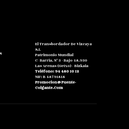
El Transbordador De Vizcaya
S.L
s
Patrimonio Mundial
C/ Barria, Nº 3 - Bajo 48.930
Las Arenas (Getxo) - Bizkaia
Teléfono: 94 480 10 12
NIF: B 48791818
Promocion@puente-
Colgante.com