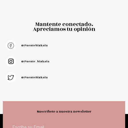
Mantente conectado.
Apreciamos tu opinión
@puentebizkaia
@puente_bizkaia
@PuenteBizkaia
Suscríbete a nuestra newsletter