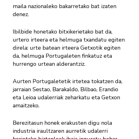
maila nazionaleko bakarretako bat izaten
denez.
Ibilbide honetako bitxikerietako bat da,
urtero irteera eta helmuga txandatu egiten
direla: urte batean irteera Getxotik egiten
da, helmuga Portugaleten finkatuz eta
hurrengo urtean alderantziz.
Aurten Portugaletetik irtetea tokatzen da,
jarraian Sestao, Barakaldo, Bilbao, Erandio
eta Leioa udalerriak zeharkatu eta Getxon
amaitzeko.
Berezitasun honek erakusten digu nola
industria iraultzaren aurretik udalerri
horietako biztanleek ibaia inguratu behar