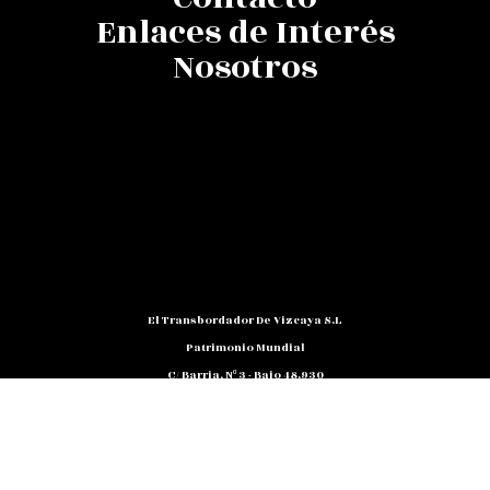
Enlaces de Interés
Nosotros
El Transbordador De Vizcaya S.L
Patrimonio Mundial
C/ Barria, Nº 3 - Bajo 48.930
Las Arenas (Getxo) - Bizkaia
Teléfono: 94 480 10 12
NIF: B 48791818
Promocion@puente-Colgante.com