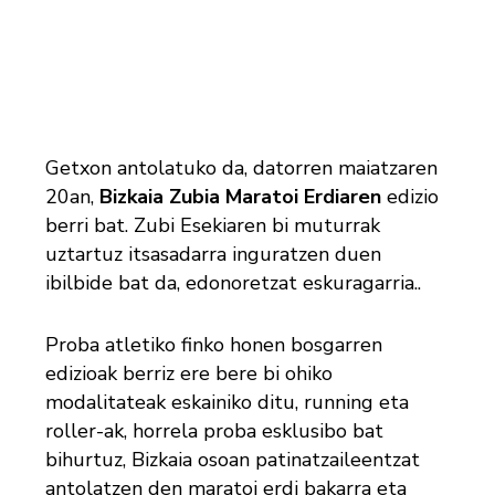
Getxon antolatuko da, datorren maiatzaren
20an,
Bizkaia Zubia Maratoi Erdiaren
edizio
berri bat. Zubi Esekiaren bi muturrak
uztartuz itsasadarra inguratzen duen
ibilbide bat da, edonoretzat eskuragarria..
Proba atletiko finko honen bosgarren
edizioak berriz ere bere bi ohiko
modalitateak eskainiko ditu, running eta
roller-ak, horrela proba esklusibo bat
bihurtuz, Bizkaia osoan patinatzaileentzat
antolatzen den maratoi erdi bakarra eta