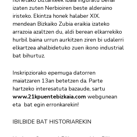
izaten zuten Nerbioiren beste alderaino
iristeko. Ekintza honek halaber XIX.
mendean Bizkaiko Zubia eraikia izateko
arrazoia azaltzen du, aldi berean elkarrekiko
hurbil baina urrun aurkitzen ziren bi udalerri
elkartzea ahalbidetuko zuen ikono industrial
bat bihurtuz.
Inskripziorako epemuga datorren
maiatzaren 13an betetzen da. Parte
hartzeko interesatuta bazaude, sartu
www.21kpuentebizkaia.com
webgunean
eta bat egin erronkarekin!
IBILBIDE BAT HISTORIAREKIN