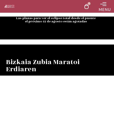
0
MENU
Las plazas para ver el eclipse total desde el puente
el próximo 12 de agosto están agotadas
Bizkaia Zubia Maratoi
Erdiaren